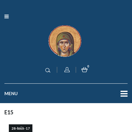
0
MENU
E15
28-Ιούλ-17