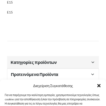
E15
E15
Κατηγορίες προϊόντων
Προτεινόμενα Προϊόντα
Διαχείριση Συγκατάθεσης
Για να παρέχουμε την καλύτερη εμπειρία, χρησιμοποιούμε τεχνολογίες όπως
Χρήσιμα Έγγραφα
cookies για την αποθήκευση ή/και την πρόσβαση σε πληροφορίες συσκευών.
Η συγκατάθεση για τις εν λόγω τεχνολογίες θα μας επιτρέψει να