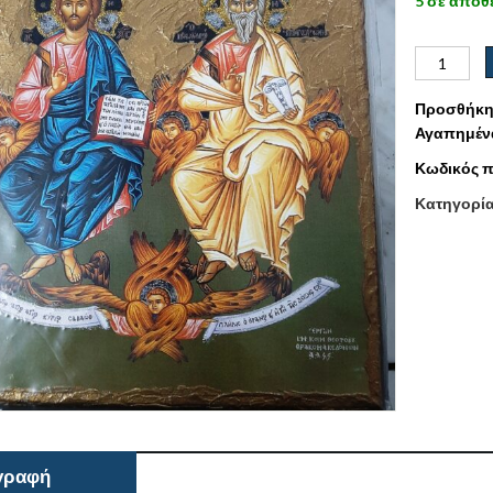
5 σε απόθ
Προσθήκη
Αγαπημέν
Κωδικός π
Κατηγορί
γραφή