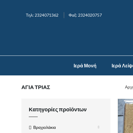
Τηλ: 2324071362
Φαξ: 2324020757
Ιερά Μονή
Ιερά Λεί
ΑΓΙΑ ΤΡΙΑΣ
Αρχι
Κατηγορίες προϊόντων
Βραχιολάκια