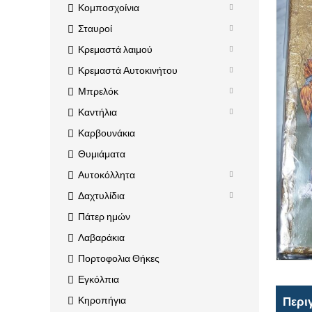
Κομποσχοίνια
Σταυροί
Κρεμαστά λαιμού
Κρεμαστά Αυτοκινήτου
Μπρελόκ
Καντήλια
Καρβουνάκια
Θυμιάματα
Αυτοκόλλητα
Δαχτυλίδια
Πάτερ ημών
Λαβαράκια
Πορτοφολια Θήκες
Εγκόλπια
Κηροπήγια
Περι