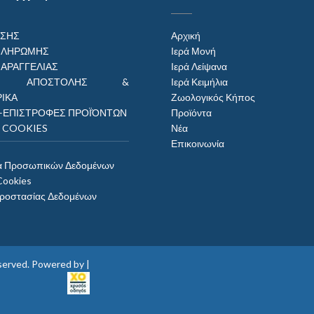
ΗΣΗΣ
Αρχική
ΠΛΗΡΩΜΗΣ
Ιερά Μονή
ΠΑΡΑΓΓΕΛΙΑΣ
Ιερά Λείψανα
ΟΙ ΑΠΟΣΤΟΛΗΣ &
Ιερά Κειμήλια
ΙΚΑ
Ζωολογικός Κήπος
–ΕΠΙΣΤΡΟΦΕΣ ΠΡΟΪΌΝΤΩΝ
Προϊόντα
Η COOKIES
Νέα
Επικοινωνία
α Προσωπικών Δεδομένων
Cookies
Προστασίας Δεδομένων
reserved. Powered by |