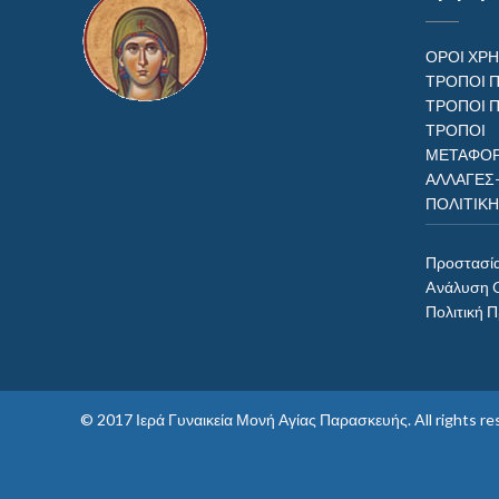
ΟΡΟΙ ΧΡ
ΤΡΟΠΟΙ 
ΤΡΟΠΟΙ 
ΤΡΟΠ
ΜΕΤΑΦΟΡ
ΑΛΛΑΓΕΣ
ΠΟΛΙΤΙΚ
Προστασί
Aνάλυση 
Πολιτική 
© 2017
Ιερά Γυναικεία Μονή Αγίας Παρασκευής
. All rights 