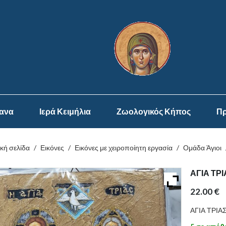
ψανα
Ιερά Κειμήλια
Ζωολογικός Κήπος
Πρ
κή σελίδα
/
Εικόνες
/
Εικόνες με χειροποίητη εργασία
/
Ομάδα Άγιοι
ΑΓΙΑ ΤΡΙ
22.00
€
ΑΓΙΑ ΤΡΙΑ