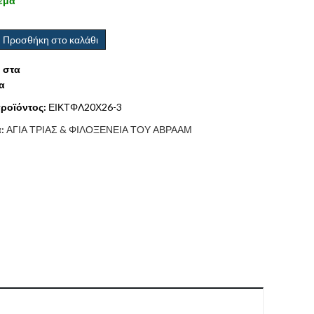
εμα
Προσθήκη στο καλάθι
 στα
α
ροϊόντος:
ΕΙΚΤΦΛ20Χ26-3
α:
ΑΓΙΑ ΤΡΙΑΣ & ΦΙΛΟΞΕΝΕΙΑ ΤΟΥ ΑΒΡΑΑΜ