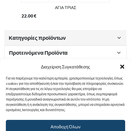
ΑΓΙΑ ΤΡΙΑΣ
22.00
€
Κατηγορίες προϊόντων
Προτεινόμενα Προϊόντα
Διαχείριση Συγκατάθεσης
Για να παρέχουμε την καλύτερη εμπειρία, χρησιμοποιούμε τεχνολογίες όπως
Χρήσιμα Έγγραφα
cookies για την αποθήκευση ή/και την πρόσβαση σε πληροφορίες συσκευών.
Η συγκατάθεση για τις εν λόγω τεχνολογίες θα μας επιτρέψει να
επεξεργαστούμε δεδομένα προσωπικού χαρακτήρα, όπως συμπεριφορά
περιήγησης ή μοναδικά αναγνωριστικά σε αυτόν τον ιστότοπο. Η μη
Sitemap
συγκατάθεση ή η ανάκληση της συγκατάθεσης, μπορεί να επηρεάσει αρνητικά
ορισμένες λειτουργίες και δυνατότητες.
Στοιχεία Επικοινωνίας
Αποδοχή Όλων