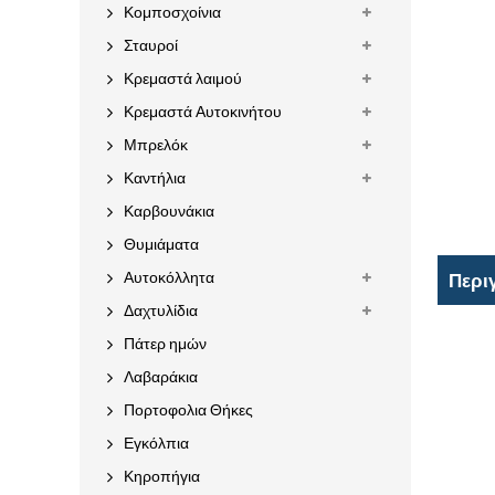
Κομποσχοίνια
Σταυροί
Κρεμαστά λαιμού
Κρεμαστά Αυτοκινήτου
Μπρελόκ
Καντήλια
Καρβουνάκια
Θυμιάματα
Αυτοκόλλητα
Περι
Δαχτυλίδια
Πάτερ ημών
Λαβαράκια
Πορτοφολια Θήκες
Εγκόλπια
Κηροπήγια