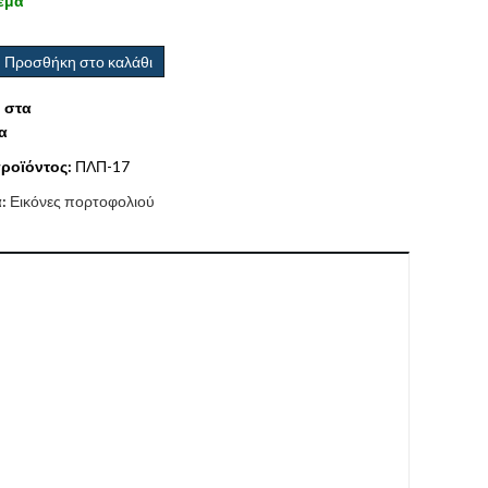
εμα
Προσθήκη στο καλάθι
 στα
α
ροϊόντος:
ΠΛΠ-17
α:
Εικόνες πορτοφολιού