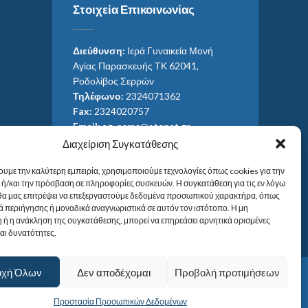
Στοιχεία Επικοινωνίας
Διεύθυνση:
Ιερά Γυναικεία Μονή
Αγίας Παρασκευής ΤΚ 62041,
Ροδολίβος Σερρών
Τηλέφωνο:
2324071362
Fax:
2324020757
Email:
ag_paras@otenet.gr
Email:
info@im-agparaskevis.gr
Διαχείριση Συγκατάθεσης
Ώρες επισκέψεων:
ουμε την καλύτερη εμπειρία, χρησιμοποιούμε τεχνολογίες όπως cookies για την
Από ανατολή έως και δύση του ηλίου.
ή/και την πρόσβαση σε πληροφορίες συσκευών. Η συγκατάθεση για τις εν λόγω
 θα μας επιτρέψει να επεξεργαστούμε δεδομένα προσωπικού χαρακτήρα, όπως
 περιήγησης ή μοναδικά αναγνωριστικά σε αυτόν τον ιστότοπο. Η μη
 ή η ανάκληση της συγκατάθεσης, μπορεί να επηρεάσει αρνητικά ορισμένες
και δυνατότητες.
οχή Όλων
Δεν αποδέχομαι
Προβολή προτιμήσεων
Προστασία Προσωπικών Δεδομένων