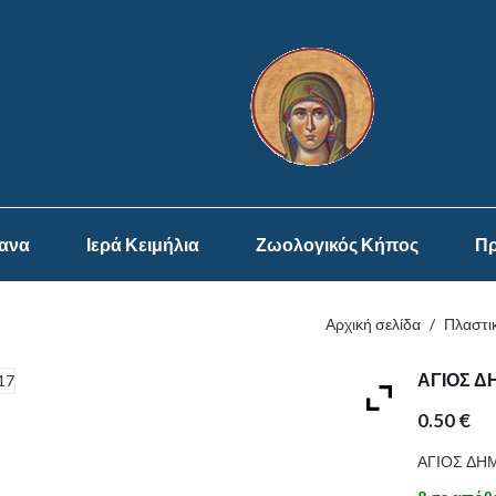
ψανα
Ιερά Κειμήλια
Ζωολογικός Κήπος
Πρ
Αρχική σελίδα
/
Πλαστι
ΑΓΙΟΣ Δ
0.50
€
ΑΓΙΟΣ ΔΗ