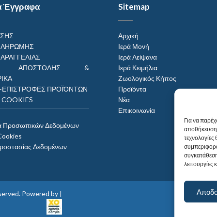
α Έγγραφα
Sitemap
ΗΣΗΣ
Αρχική
ΠΛΗΡΩΜΗΣ
Ιερά Μονή
ΠΑΡΑΓΓΕΛΙΑΣ
Ιερά Λείψανα
ΟΙ ΑΠΟΣΤΟΛΗΣ &
Ιερά Κειμήλια
ΙΚΑ
Ζωολογικός Κήπος
–ΕΠΙΣΤΡΟΦΕΣ ΠΡΟΪΌΝΤΩΝ
Προϊόντα
Η COOKIES
Νέα
Επικοινωνία
Για να παρέχ
α Προσωπικών Δεδομένων
αποθήκευση 
Cookies
τεχνολογίες
Προστασίας Δεδομένων
συμπεριφορά
συγκατάθεση
λειτουργίες 
Αποδ
reserved. Powered by |