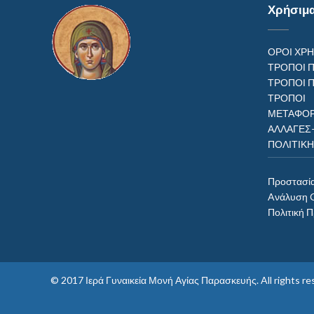
Χρήσιμ
ΟΡΟΙ ΧΡ
ΤΡΟΠΟΙ 
ΤΡΟΠΟΙ 
ΤΡΟΠ
ΜΕΤΑΦΟΡ
ΑΛΛΑΓΕΣ
ΠΟΛΙΤΙΚ
Προστασί
Aνάλυση 
Πολιτική 
© 2017
Ιερά Γυναικεία Μονή Αγίας Παρασκευής
. All rights 