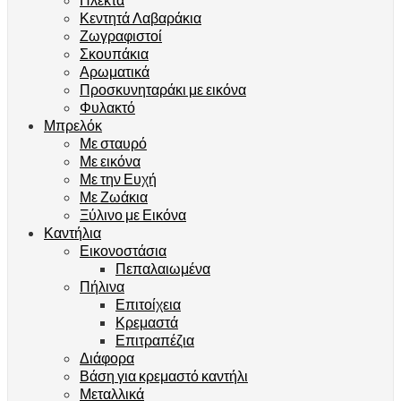
Κεντητά Λαβαράκια
Ζωγραφιστοί
Σκουπάκια
Αρωματικά
Προσκυνηταράκι με εικόνα
Φυλακτό
Μπρελόκ
Με σταυρό
Με εικόνα
Με την Ευχή
Με Ζωάκια
Ξύλινο με Εικόνα
Καντήλια
Εικονοστάσια
Πεπαλαιωμένα
Πήλινα
Επιτοίχεια
Κρεμαστά
Επιτραπέζια
Διάφορα
Βάση για κρεμαστό καντήλι
Μεταλλικά