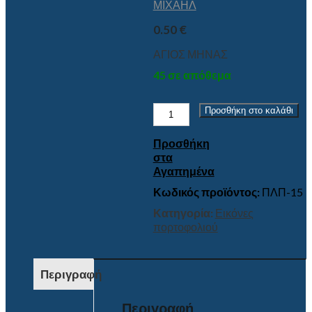
ΜΙΧΑΗΛ
0.50
€
ΑΓΙΟΣ ΜΗΝΑΣ
45 σε απόθεμα
ΑΓΙΟΣ
Προσθήκη στο καλάθι
ΜΗΝΑΣ
ποσότητα
Προσθήκη
στα
Αγαπημένα
Κωδικός προϊόντος:
ΠΛΠ-15
Κατηγορία:
Εικόνες
πορτοφολιού
Περιγραφή
Περιγραφή