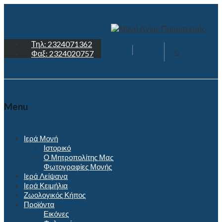
Τηλ: 2324071362
0
Φαξ: 2324020757
Menu
Ιερά Μονή
Ιστορικό
Ο Μητροπολίτης Μας
Φωτογραφίες Μονής
Ιερά Λείψανα
Ιερά Κειμήλια
Ζωολογικός Κήπος
Προϊόντα
Εικόνες