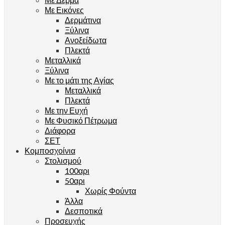
Με Εικόνες
Δερμάτινα
Ξύλινα
Ανοξείδωτα
Πλεκτά
Μεταλλικά
Ξύλινα
Με το μάτι της Αγίας
Μεταλλικά
Πλεκτά
Με την Ευχή
Με Φυσικό Πέτρωμα
Διάφορα
ΣΕΤ
Κομποσχοίνια
Στολισμού
100αρι
50αρι
Χωρίς Φούντα
Άλλα
Δεσποτικά
Προσευχής