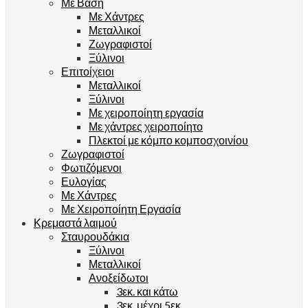
Με Βάση
Με Χάντρες
Μεταλλικοί
Ζωγραφιστοί
Ξύλινοι
Επιτοίχειοι
Μεταλλικοί
Ξύλινοι
Με χειροποίητη εργασία
Με χάντρες χειροποίητο
Πλεκτοί με κόμπο κομποσχοινίου
Ζωγραφιστοί
Φωτιζόμενοι
Ευλογίας
Με Χάντρες
Με Χειροποίητη Εργασία
Κρεμαστά λαιμού
Σταυρουδάκια
Ξύλινοι
Μεταλλικοί
Ανοξείδωτοι
3εκ. και κάτω
3εκ. μέχρι 5εκ.