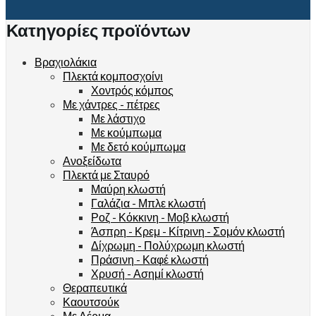
Κατηγορίες προϊόντων
Βραχιολάκια
Πλεκτά κομποσχοίνι
Χοντρός κόμπος
Με χάντρες - πέτρες
Με λάστιχο
Με κούμπωμα
Με δετό κούμπωμα
Ανοξείδωτα
Πλεκτά με Σταυρό
Μαύρη κλωστή
Γαλάζια - Μπλε κλωστή
Ροζ - Κόκκινη - Μοβ κλωστή
Άσπρη - Κρεμ - Κίτρινη - Σομόν κλωστή
Δίχρωμη - Πολύχρωμη κλωστή
Πράσινη - Καφέ κλωστή
Χρυσή - Ασημί κλωστή
Θεραπευτικά
Καουτσούκ
Με Δέρμα