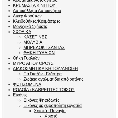
ΚΡΕΜΑΣΤΑ ΚΙΝΗΤΟΥ
Αυτοκόλλητα Αυτοκινήτου
Λικέρ Φρούτων
Κλειδοθήκες/Κρεμάστρες
Μοναχικά Σχήματα
ΣΧΟΛΙΚΑ
ΚΑΣΕΤΙΝΕΣ
ΜΟΛΥΒΙΑ
ΜΠΡΕΛΟΚ ΤΣΑΝΤΑΣ
ΘΗΚΗ ΓΥΑΛΙΩΝ
Θήκη Γυαλιών
ΜΥΡΟ ΑΓΙΟΥ ΟΡΟΥΣ
ΔΙΑΚΟΣΜΗΤΙΚΑ ΚΗΠΟΥ/ΑΝΟΙΞΗ
Για Γκαζόν - Γλάστρα
Ζωάκια αγαλματίδια από ρητίνης
ΦΩΤΙΖΟΜΕΝΑ
ΡΟΛΟΪΑ / ΚΑΘΡΕΠΤΕΣ ΤΟΙΧΟΥ
Εικόνες
Εικόνες Ψηφιδωτές
Εικόνες με χειροποίητη εργασία
Χριστό - Παναγία
Χριστό