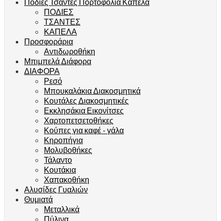
Ποδιές Τσάντες Πορτοφόλια Καπέλα
ΠΟΔΙΕΣ
ΤΣΑΝΤΕΣ
ΚΑΠΕΛΑ
Προσφοράρια
Αντιδωροθήκη
Μπιμπελά Διάφορα
ΔΙΑΦΟΡΑ
Ρεσό
Μπουκαλάκια Διακοσμητικά
Κουτάλες Διακοσμητικές
Εκκλησάκια Εικονίτσες
Χαρτοπετσετοθήκες
Κούπες για καφέ - γάλα
Κηροπήγια
Μολυβοθήκες
Τάλαντο
Κουτάκια
Χαπακοθήκη
Αλυσίδες Γυαλιών
Θυμιατά
Μεταλλικά
Πύλινα