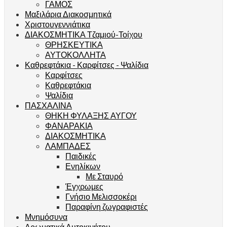
ΓΑΜΟΣ
Μαξιλάρια Διακοσμητικά
Χριστουγεννιάτικα
ΔΙΑΚΟΣΜΗΤΙΚΑ Τζαμιού-Τοίχου
ΘΡΗΣΚΕΥΤΙΚΑ
ΑΥΤΟΚΟΛΛΗΤΑ
Καθρεφτάκια - Καρφίτσες - Ψαλίδια
Καρφίτσες
Καθρεφτάκια
Ψαλίδια
ΠΑΣΧΑΛΙΝΑ
ΘΗΚΗ ΦΥΛΑΞΗΣ ΑΥΓΟΥ
ΦΑΝΑΡΑΚΙΑ
ΔΙΑΚΟΣΜΗΤΙΚΑ
ΛΑΜΠΑΔΕΣ
Παιδικές
Ενηλίκων
Με Σταυρό
Έγχρωμες
Γνήσιο Μελισσοκέρι
Παραφίνη ζωγραφιστές
Μνημόσυνα
Αρωματικά Αυτοκινήτου