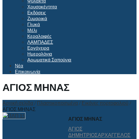
Φυλακτά
Χρυσοκέντητα
Εκδόσεις
Ζυμαρικά
Γλυκά
Μέλι
Κεραλοιφές
ΛΑΜΠΑΔΕΣ
Εργόχειρα
Ημερολόγια
Αρωματικά Σαπούνια
Νέα
Επικοινωνία
ΑΓΙΟΣ ΜΗΝΑΣ
Αρχική σελίδα
/
Πλαστικοποιημένα
/
Εικόνες πορτοφολιού
/
ΑΓΙΟΣ ΜΗΝΑΣ
ΑΓΙΟΣ ΜΗΝΑΣ
ΑΓΙΟΣ
ΔΗΜΗΤΡΙΟΣ
ΑΡΧΑΓΓΕΛΟΣ