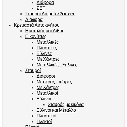
Διάφορα
ΣΕΤ
Σταυροί Λαιμού >7εκ. cm.
Διάφορα
Κρεμαστά Αυτοκινήτου
Ημιπολύτιμοι Λίθοι
Εικονίτσες
Μεταλλικές
Πλαστικές
Ξύλινες
Με Χάντρες
Μεταλλικές - Ξύλινες
Σταυροί
Διάφοροι
Με στρας - πέτρες
Με Χάντρες
Μεταλλικοί
Ξύλινοι
Σταυρός με εικόνα
Ξύλινοι και Μέταλλο
Πλαστικοί
Πλεκτοί
Πλεκτά