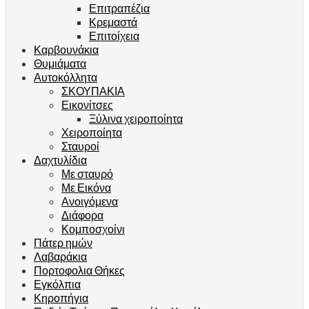
Επιτραπέζια
Κρεμαστά
Επιτοίχεια
Καρβουνάκια
Θυμιάματα
Αυτοκόλλητα
ΣΚΟΥΠΑΚΙΑ
Εικονίτσες
Ξύλινα χειροποίητα
Χειροποίητα
Σταυροί
Δαχτυλίδια
Με σταυρό
Με Εικόνα
Ανοιγόμενα
Διάφορα
Κομποσχοίνι
Πάτερ ημών
Λαβαράκια
Πορτοφολια Θήκες
Εγκόλπια
Κηροπήγια