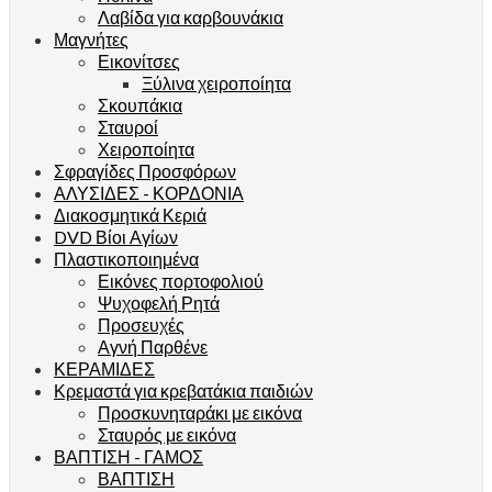
Λαβίδα για καρβουνάκια
Μαγνήτες
Εικονίτσες
Ξύλινα χειροποίητα
Σκουπάκια
Σταυροί
Χειροποίητα
Σφραγίδες Προσφόρων
ΑΛΥΣΙΔΕΣ - ΚΟΡΔΟΝΙΑ
Διακοσμητικά Κεριά
DVD Βίοι Αγίων
Πλαστικοποιημένα
Εικόνες πορτοφολιού
Ψυχοφελή Ρητά
Προσευχές
Αγνή Παρθένε
ΚΕΡΑΜΙΔΕΣ
Κρεμαστά για κρεβατάκια παιδιών
Προσκυνηταράκι με εικόνα
Σταυρός με εικόνα
ΒΑΠΤΙΣΗ - ΓΑΜΟΣ
ΒΑΠΤΙΣΗ