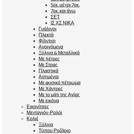
5εκ. μέχρι 7εκ.
7εκ. και άνω
ΣΕΤ
ΙΣ ΧΣ ΝΙΚΑ
Γυάλινοι
Πλεκτά
Φίλντισι
Ανοιγόμενα
Ξύλινα & Μεταλλικά
Με πέτρες
Με Στρας
Πλαστικά
Ασημένια
Με φυσικό πέτρωμα
Με Χάντρες
Με το μάτι της Αγίας
Με εικόνα
Εικονίτσες
Μενταγιόν-Ρολόι
Κολιέ
Ξύλινα
Τύπου Ροζάριο