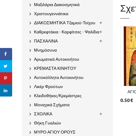
Σχε
Μαξιλάρια Διακοσμητικά
Χριστουγεννιάτικα
ΔΙΑΚΟΣΜΗΤΙΚΑ Τζαμιού-Τοίχου
Καθρεφτάκια - Καρφίτσες - Ψαλίδια
ΠΑΣΧΑΛΙΝΑ
Μνημόσυνα
Αρωματικά Αυτοκινήτου
ΚΡΕΜΑΣΤΑ ΚΙΝΗΤΟΥ
Αυτοκόλλητα Αυτοκινήτου
Λικέρ Φρούτων
ΑΓΙ
Κλειδοθήκες/Κρεμάστρες
0.50
€
Μοναχικά Σχήματα
ΣΧΟΛΙΚΑ
Θήκη Γυαλιών
ΜΥΡΟ ΑΓΙΟΥ ΟΡΟΥΣ