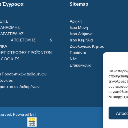
α Έγγραφα
Sitemap
ΗΣΗΣ
Αρχική
ΠΛΗΡΩΜΗΣ
Ιερά Μονή
ΠΑΡΑΓΓΕΛΙΑΣ
Ιερά Λείψανα
ΟΙ ΑΠΟΣΤΟΛΗΣ &
Ιερά Κειμήλια
ΙΚΑ
Ζωολογικός Κήπος
–ΕΠΙΣΤΡΟΦΕΣ ΠΡΟΪΌΝΤΩΝ
Προϊόντα
Η COOKIES
Νέα
Επικοινωνία
Για να παρέχ
α Προσωπικών Δεδομένων
αποθήκευση 
Cookies
τεχνολογίες
Προστασίας Δεδομένων
συμπεριφορά
συγκατάθεση
λειτουργίες 
Αποδ
reserved. Powered by |