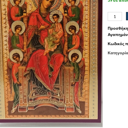
39 σε από
Προσθήκη
Αγαπημέν
Κωδικός π
Κατηγορί