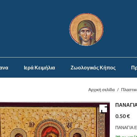
ψανα
Ιερά Κειμήλια
Ζωολογικός Κήπος
Πρ
Αρχική σελίδα
/
Πλαστικ
ΠΑΝΑΓΙ
0.50
€
ΠΑΝΑΓΙΑ 