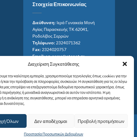
Στοιχεία Επικοινωνίας
Διεύθυνση:
Ιερά Γυναικεία Μονή
Αγίας Παρασκευής ΤΚ 62041,
Ροδολίβος Σερρών
Τηλέφωνο:
2324071362
Fax:
2324020757
Email:
ag_paras@otenet.gr
Email:
info@im-agparaskevis.gr
Διαχείριση Συγκατάθεσης
Ώρες επισκέψεων:
ουμε την καλύτερη εμπειρία, χρησιμοποιούμε τεχνολογίες όπως cookies για την
Από ανατολή έως και δύση του ηλίου.
ή/και την πρόσβαση σε πληροφορίες συσκευών. Η συγκατάθεση για τις εν λόγω
 θα μας επιτρέψει να επεξεργαστούμε δεδομένα προσωπικού χαρακτήρα, όπως
 περιήγησης ή μοναδικά αναγνωριστικά σε αυτόν τον ιστότοπο. Η μη
 ή η ανάκληση της συγκατάθεσης, μπορεί να επηρεάσει αρνητικά ορισμένες
και δυνατότητες.
οχή Όλων
Δεν αποδέχομαι
Προβολή προτιμήσεων
Προστασία Προσωπικών Δεδομένων