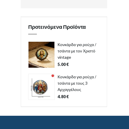
Προτεινόμενα Προϊόντα
Κονκάρδα για ρούχα /
τσάντα με τον Χριστό
vintage
5.00
€
Κονκάρδα για ρούχα /
τσάντα με τους 3
Αρχαγγέλους
4.80
€