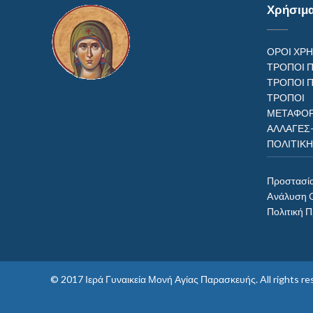
Χρήσιμ
ΟΡΟΙ ΧΡ
ΤΡΟΠΟΙ 
ΤΡΟΠΟΙ 
ΤΡΟΠ
ΜΕΤΑΦΟΡ
ΑΛΛΑΓΕΣ
ΠΟΛΙΤΙΚ
Προστασί
Aνάλυση 
Πολιτική 
© 2017
Ιερά Γυναικεία Μονή Αγίας Παρασκευής
. All rights 