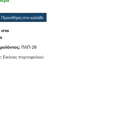
θεμα
Προσθήκη στο καλάθι
 στα
α
ροϊόντος:
ΠΛΠ-28
α:
Εικόνες πορτοφολιού