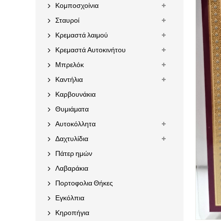
Κομποσχοίνια
Σταυροί
Κρεμαστά λαιμού
Κρεμαστά Αυτοκινήτου
Μπρελόκ
Καντήλια
Καρβουνάκια
Θυμιάματα
Αυτοκόλλητα
Δαχτυλίδια
Πάτερ ημών
Λαβαράκια
Πορτοφολια Θήκες
Εγκόλπια
Κηροπήγια