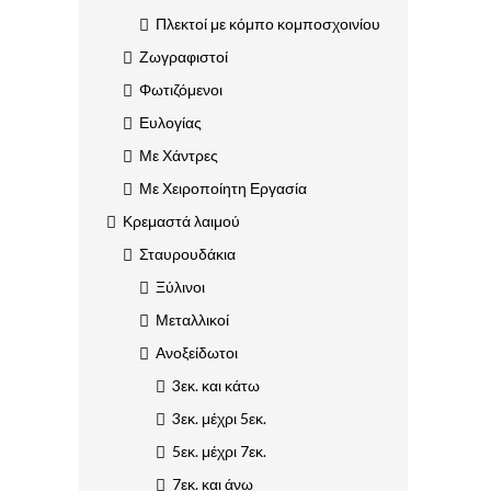
Πλεκτοί με κόμπο κομποσχοινίου
Ζωγραφιστοί
Φωτιζόμενοι
Ευλογίας
Με Χάντρες
Με Χειροποίητη Εργασία
Κρεμαστά λαιμού
Σταυρουδάκια
Ξύλινοι
Μεταλλικοί
Ανοξείδωτοι
3εκ. και κάτω
3εκ. μέχρι 5εκ.
5εκ. μέχρι 7εκ.
7εκ. και άνω