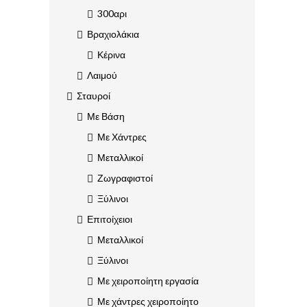
300αρι
Βραχιολάκια
Κέρινα
Λαιμού
Σταυροί
Με Βάση
Με Χάντρες
Μεταλλικοί
Ζωγραφιστοί
Ξύλινοι
Επιτοίχειοι
Μεταλλικοί
Ξύλινοι
Με χειροποίητη εργασία
Με χάντρες χειροποίητο