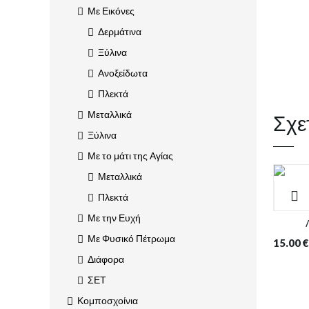
Με Εικόνες
Δερμάτινα
Ξύλινα
Ανοξείδωτα
Πλεκτά
Σχε
Μεταλλικά
Ξύλινα
Με το μάτι της Αγίας
Μεταλλικά
Πλεκτά
Με την Ευχή
Με Φυσικό Πέτρωμα
15.00
€
Διάφορα
ΣΕΤ
Κομποσχοίνια