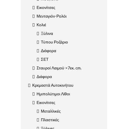
Εικονίτσες
Μενταγιόν-Ρολόι
Κολιέ
Ξύλινα
Τύπου Ροζάριο
Διάφορα
ΣΕΤ
Σταυροί Λαιμού >7εκ. cm.
Διάφορα
Κρεμαστά Αυτοκινήτου
Ημιπολύτιμοι Λίθοι
Εικονίτσες
Μεταλλικές
Πλαστικές
Ξύλινες