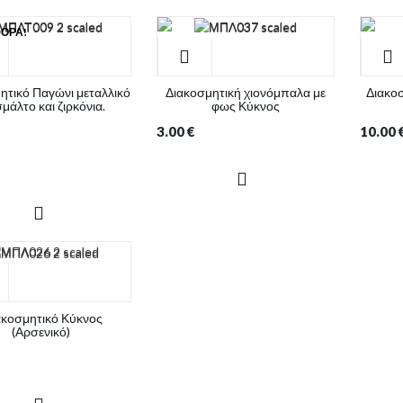
ΟΡΆ!
ητικό Παγώνι μεταλλικό
Διακοσμητική χιονόμπαλα με
Διακοσ
σμάλτο και ζιρκόνια.
φως Κύκνος
3.00
€
10.00
ακοσμητικό Κύκνος
(Αρσενικό)