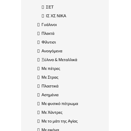
ΣΕΤ
ΙΣ ΧΣ ΝΙΚΑ
Γυάλινοι
Πλεκτά
Φίλντισι
Ανοιγόμενα
Ξύλινα & Μεταλλικά
Με πέτρες
Με Στρας
Πλαστικά
Ασημένια
Με φυσικό πέτρωμα
Με Χάντρες
Με το μάτι της Αγίας
Με εικόνα