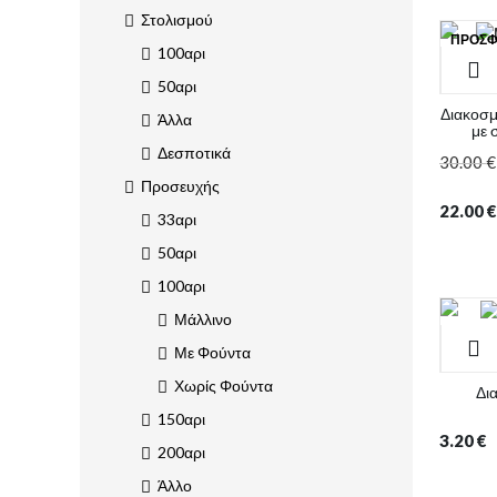
Στολισμού
ΠΡΟΣΦ
100αρι
50αρι
Διακοσμ
Άλλα
με 
Δεσποτικά
30.00
€
Προσευχής
22.00
€
33αρι
50αρι
100αρι
Μάλλινο
Με Φούντα
Χωρίς Φούντα
Δι
150αρι
3.20
€
200αρι
Άλλο