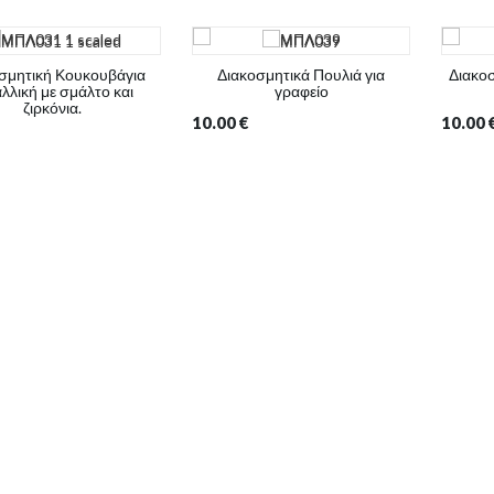
σμητική Κουκουβάγια
Διακοσμητικά Πουλιά για
Διακοσ
λλική με σμάλτο και
γραφείο
ζιρκόνια.
10.00
€
10.00