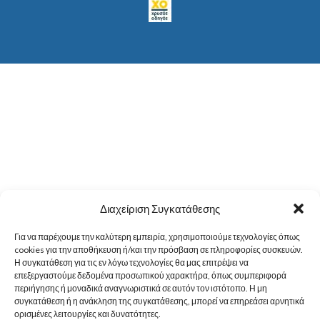
Διαχείριση Συγκατάθεσης
Για να παρέχουμε την καλύτερη εμπειρία, χρησιμοποιούμε τεχνολογίες όπως
cookies για την αποθήκευση ή/και την πρόσβαση σε πληροφορίες συσκευών.
Η συγκατάθεση για τις εν λόγω τεχνολογίες θα μας επιτρέψει να
επεξεργαστούμε δεδομένα προσωπικού χαρακτήρα, όπως συμπεριφορά
περιήγησης ή μοναδικά αναγνωριστικά σε αυτόν τον ιστότοπο. Η μη
συγκατάθεση ή η ανάκληση της συγκατάθεσης, μπορεί να επηρεάσει αρνητικά
ορισμένες λειτουργίες και δυνατότητες.