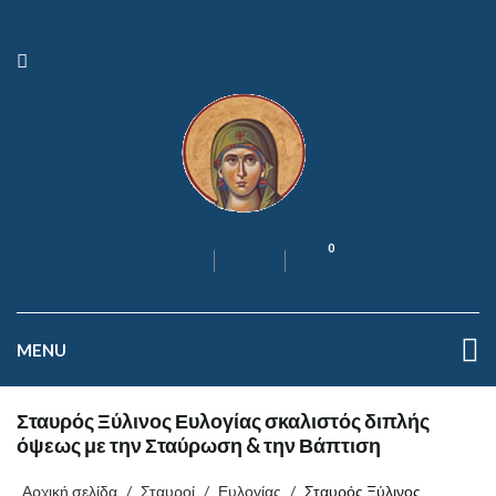
0
MENU
Σταυρός Ξύλινος Ευλογίας σκαλιστός διπλής
όψεως με την Σταύρωση & την Βάπτιση
Αρχική σελίδα
/
Σταυροί
/
Ευλογίας
/
Σταυρός Ξύλινος