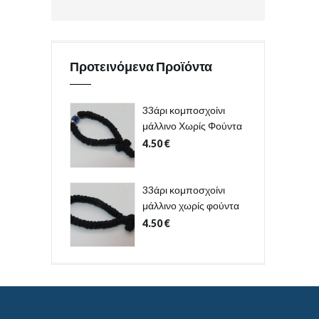
Προτεινόμενα Προϊόντα
33άρι κομποσχοίνι
μάλλινο Χωρίς Φούντα
4.50
€
33άρι κομποσχοίνι
μάλλινο χωρίς φούντα
4.50
€