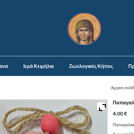
ψανα
Ιερά Κειμήλια
Ζωολογικός Κήπος
Πρ
Αρχική σελί
Παπαγαλά
4.00
€
Παπαγαλάκι