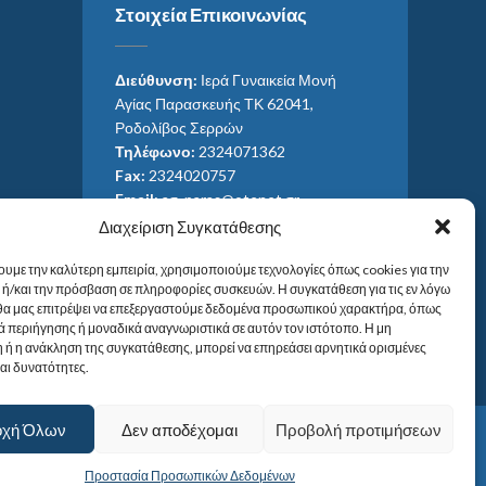
Στοιχεία Επικοινωνίας
Διεύθυνση:
Ιερά Γυναικεία Μονή
Αγίας Παρασκευής ΤΚ 62041,
Ροδολίβος Σερρών
Τηλέφωνο:
2324071362
Fax:
2324020757
Email:
ag_paras@otenet.gr
Email:
info@im-agparaskevis.gr
Διαχείριση Συγκατάθεσης
Ώρες επισκέψεων:
ουμε την καλύτερη εμπειρία, χρησιμοποιούμε τεχνολογίες όπως cookies για την
Από ανατολή έως και δύση του ηλίου.
ή/και την πρόσβαση σε πληροφορίες συσκευών. Η συγκατάθεση για τις εν λόγω
 θα μας επιτρέψει να επεξεργαστούμε δεδομένα προσωπικού χαρακτήρα, όπως
 περιήγησης ή μοναδικά αναγνωριστικά σε αυτόν τον ιστότοπο. Η μη
 ή η ανάκληση της συγκατάθεσης, μπορεί να επηρεάσει αρνητικά ορισμένες
και δυνατότητες.
οχή Όλων
Δεν αποδέχομαι
Προβολή προτιμήσεων
Προστασία Προσωπικών Δεδομένων