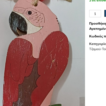
2 σε απόθ
Προσθήκη
Αγαπημέν
Κωδικός π
Κατηγορίε
Τζαμιού-Το