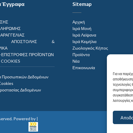
α Έγγραφα
Sitemap
ΗΣΗΣ
Αρχική
ΠΛΗΡΩΜΗΣ
Ιερά Μονή
ΠΑΡΑΓΓΕΛΙΑΣ
Ιερά Λείψανα
ΟΙ ΑΠΟΣΤΟΛΗΣ &
Ιερά Κειμήλια
ΙΚΑ
Ζωολογικός Κήπος
–ΕΠΙΣΤΡΟΦΕΣ ΠΡΟΪΌΝΤΩΝ
Προϊόντα
Η COOKIES
Νέα
Επικοινωνία
Για να παρέχ
α Προσωπικών Δεδομένων
αποθήκευση 
Cookies
τεχνολογίες
Προστασίας Δεδομένων
συμπεριφορά
συγκατάθεση
λειτουργίες 
Αποδ
reserved. Powered by |