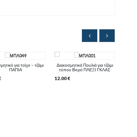
μητικό για τοίχο – τζάμι
Διακοσμητικά Πουλιά για τζάμι
Διακοσ
ΠΑΠΙΑ
τύπου Βιτρό ΠΛΕΞΙ ΓΚΛΑΣ
€
12.00
€
10.00