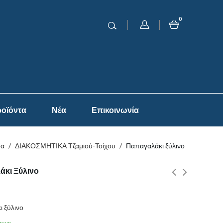
0
οϊόντα
Νέα
Επικοινωνία
δα
/
ΔΙΑΚΟΣΜΗΤΙΚΑ Τζαμιού-Τοίχου
/
Παπαγαλάκι ξύλινο
κι Ξύλινο
 ξύλινο