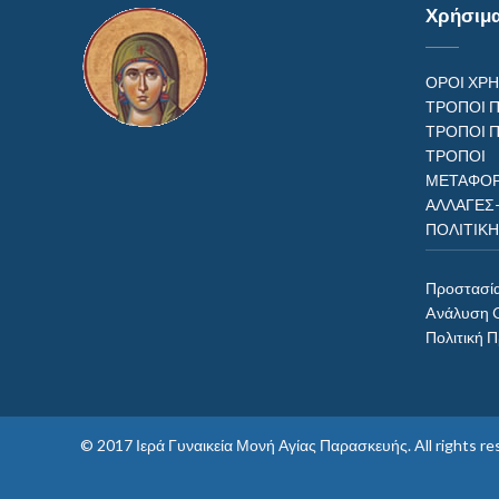
Χρήσιμ
ΟΡΟΙ ΧΡ
ΤΡΟΠΟΙ 
ΤΡΟΠΟΙ 
ΤΡΟΠ
ΜΕΤΑΦΟΡ
ΑΛΛΑΓΕΣ
ΠΟΛΙΤΙΚ
Προστασί
Aνάλυση 
Πολιτική 
© 2017
Ιερά Γυναικεία Μονή Αγίας Παρασκευής
. All rights 