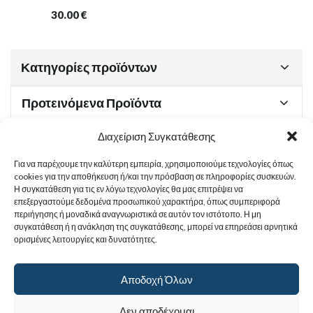
30.00
€
Κατηγορίες προϊόντων
Προτεινόμενα Προϊόντα
Διαχείριση Συγκατάθεσης
Για να παρέχουμε την καλύτερη εμπειρία, χρησιμοποιούμε τεχνολογίες όπως
Χρήσιμα Έγγραφα
cookies για την αποθήκευση ή/και την πρόσβαση σε πληροφορίες συσκευών.
Η συγκατάθεση για τις εν λόγω τεχνολογίες θα μας επιτρέψει να
επεξεργαστούμε δεδομένα προσωπικού χαρακτήρα, όπως συμπεριφορά
περιήγησης ή μοναδικά αναγνωριστικά σε αυτόν τον ιστότοπο. Η μη
Sitemap
συγκατάθεση ή η ανάκληση της συγκατάθεσης, μπορεί να επηρεάσει αρνητικά
ορισμένες λειτουργίες και δυνατότητες.
Στοιχεία Επικοινωνίας
Αποδοχή Όλων
© 2017
Ιερά Γυναικεία Μονή Αγίας Παρασκευής
. All rights reserved.
Δεν αποδέχομαι