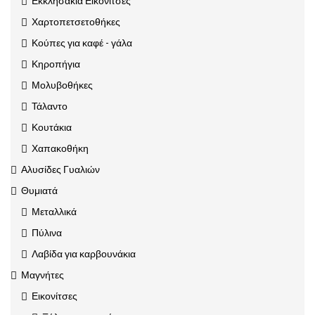
Εκκλησάκια Εικονίτσες
Χαρτοπετσετοθήκες
Κούπες για καφέ - γάλα
Κηροπήγια
Μολυβοθήκες
Τάλαντο
Κουτάκια
Χαπακοθήκη
Αλυσίδες Γυαλιών
Θυμιατά
Μεταλλικά
Πύλινα
Λαβίδα για καρβουνάκια
Μαγνήτες
Εικονίτσες