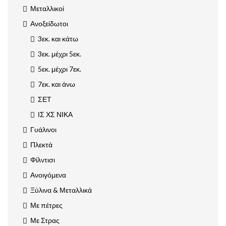
Μεταλλικοί
Ανοξείδωτοι
3εκ. και κάτω
3εκ. μέχρι 5εκ.
5εκ. μέχρι 7εκ.
7εκ. και άνω
ΣΕΤ
ΙΣ ΧΣ ΝΙΚΑ
Γυάλινοι
Πλεκτά
Φίλντισι
Ανοιγόμενα
Ξύλινα & Μεταλλικά
Με πέτρες
Με Στρας