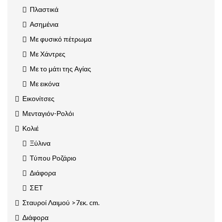
Πλαστικά
Ασημένια
Με φυσικό πέτρωμα
Με Χάντρες
Με το μάτι της Αγίας
Με εικόνα
Εικονίτσες
Μενταγιόν-Ρολόι
Κολιέ
Ξύλινα
Τύπου Ροζάριο
Διάφορα
ΣΕΤ
Σταυροί Λαιμού >7εκ. cm.
Διάφορα