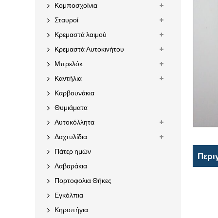
Κομποσχοίνια
Σταυροί
Κρεμαστά λαιμού
Κρεμαστά Αυτοκινήτου
Μπρελόκ
Καντήλια
Καρβουνάκια
Θυμιάματα
Αυτοκόλλητα
Δαχτυλίδια
Πάτερ ημών
Περι
Λαβαράκια
Πορτοφολια Θήκες
Εγκόλπια
Κηροπήγια