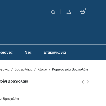
0
οϊόντα
Νέα
Επικοινωνία
χοίνια
/
Βραχιολάκια
/
Κέρινα
/
Κομποσχοίνι Βραχιολάκι
ίνι Βραχιολάκι
ι Βραχιολάκι