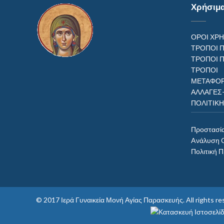
Χρήσιμ
ΟΡΟΙ ΧΡ
ΤΡΟΠΟΙ 
ΤΡΟΠΟΙ 
ΤΡΟΠ
ΜΕΤΑΦΟΡ
ΑΛΛΑΓΕΣ
ΠΟΛΙΤΙΚ
Προστασί
Aνάλυση 
Πολιτική 
© 2017
Ιερά Γυναικεία Μονή Αγίας Παρασκευής
. All rights 