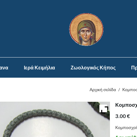
ψανα
Ιερά Κειμήλια
Ζωολογικός Κήπος
Πρ
Αρχική σελίδα
/
Κομποσ
Κομποσχο
3.00
€
Κομποσχοίν