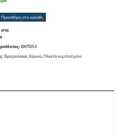
εμα
Προσθήκη στο καλάθι
 στα
α
ροϊόντος:
ΒΚΠ053
ς:
Βραχιολάκια
,
Κέρινα
,
Πλεκτά κομποσχοίνι