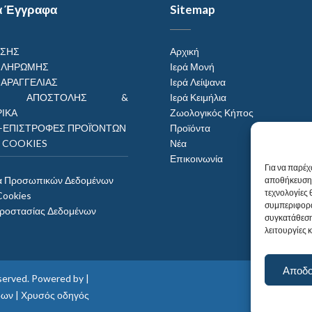
α Έγγραφα
Sitemap
ΗΣΗΣ
Αρχική
ΠΛΗΡΩΜΗΣ
Ιερά Μονή
ΠΑΡΑΓΓΕΛΙΑΣ
Ιερά Λείψανα
ΟΙ ΑΠΟΣΤΟΛΗΣ &
Ιερά Κειμήλια
ΙΚΑ
Ζωολογικός Κήπος
–ΕΠΙΣΤΡΟΦΕΣ ΠΡΟΪΌΝΤΩΝ
Προϊόντα
Η COOKIES
Νέα
Επικοινωνία
Για να παρέχ
α Προσωπικών Δεδομένων
αποθήκευση 
τεχνολογίες
Cookies
συμπεριφορά
Προστασίας Δεδομένων
συγκατάθεση
λειτουργίες 
Αποδ
reserved. Powered by |