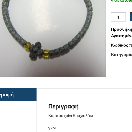
4 σε απόθ
Προσθήκη
Αγαπημέν
Κωδικός π
Κατηγορίε
γραφή
Περιγραφή
Κομποσχοίνι Βραχιολάκι
γκρι