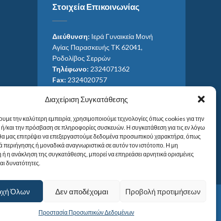
Στοιχεία Επικοινωνίας
Διεύθυνση:
Ιερά Γυναικεία Μονή
Αγίας Παρασκευής ΤΚ 62041,
Ροδολίβος Σερρών
Τηλέφωνο:
2324071362
Fax:
2324020757
Email:
ag_paras@otenet.gr
Διαχείριση Συγκατάθεσης
Email:
info@im-agparaskevis.gr
Ώρες επισκέψεων:
ουμε την καλύτερη εμπειρία, χρησιμοποιούμε τεχνολογίες όπως cookies για την
Από ανατολή έως και δύση του ηλίου.
ή/και την πρόσβαση σε πληροφορίες συσκευών. Η συγκατάθεση για τις εν λόγω
 θα μας επιτρέψει να επεξεργαστούμε δεδομένα προσωπικού χαρακτήρα, όπως
 περιήγησης ή μοναδικά αναγνωριστικά σε αυτόν τον ιστότοπο. Η μη
 ή η ανάκληση της συγκατάθεσης, μπορεί να επηρεάσει αρνητικά ορισμένες
και δυνατότητες.
οχή Όλων
Δεν αποδέχομαι
Προβολή προτιμήσεων
Προστασία Προσωπικών Δεδομένων