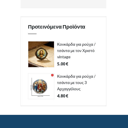
Προτεινόμενα Προϊόντα
Κονκάρδα για ρούχα /
τσάντα με τον Χριστό
vintage
5.00
€
Κονκάρδα για ρούχα /
τσάντα με τους 3
Αρχαγγέλους
4.80
€