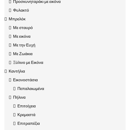
Προσκυνηταράκι με εικόνα
Φυλακτό
Μπρελόκ
Με σταυρό
Με εικόνα
Με την Ευχή
Με Ζωάκια
Ξύλινο με Εικόνα
Καντήλια
Εικονοστάσια
Πεπαλαιωμένα
Πήλινα
Επιτοίχεια
Κρεμαστά
Επιτραπέζια