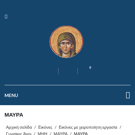
0
MENU
ΜΑΥΡΑ
Αρχική σελίδα
/
Εικόνες
/
Εικόνες με χειροποίητη εργασία
/
Γυναίκες Άγοι
/
ΜΗΗ
/
ΜΑΥΡΑ
/
ΜΑΥΡΑ