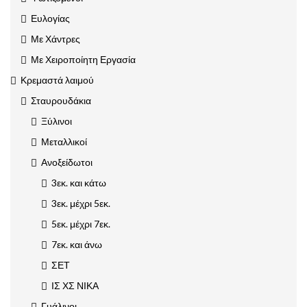
Ευλογίας
Με Χάντρες
Με Χειροποίητη Εργασία
Κρεμαστά λαιμού
Σταυρουδάκια
Ξύλινοι
Μεταλλικοί
Ανοξείδωτοι
3εκ. και κάτω
3εκ. μέχρι 5εκ.
5εκ. μέχρι 7εκ.
7εκ. και άνω
ΣΕΤ
ΙΣ ΧΣ ΝΙΚΑ
Γυάλινοι