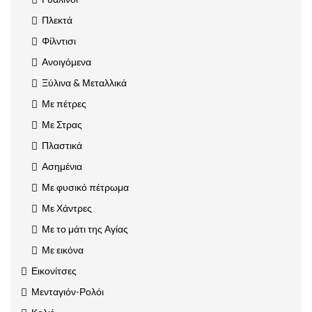
Πλεκτά
Φίλντισι
Ανοιγόμενα
Ξύλινα & Μεταλλικά
Με πέτρες
Με Στρας
Πλαστικά
Ασημένια
Με φυσικό πέτρωμα
Με Χάντρες
Με το μάτι της Αγίας
Με εικόνα
Εικονίτσες
Μενταγιόν-Ρολόι