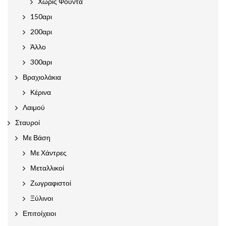
Χωρίς Φούντα
150αρι
200αρι
Άλλο
300αρι
Βραχιολάκια
Κέρινα
Λαιμού
Σταυροί
Με Βάση
Με Χάντρες
Μεταλλικοί
Ζωγραφιστοί
Ξύλινοι
Επιτοίχειοι