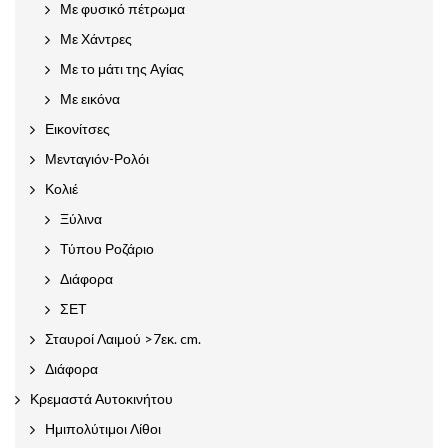
Με φυσικό πέτρωμα
Με Χάντρες
Με το μάτι της Αγίας
Με εικόνα
Εικονίτσες
Μενταγιόν-Ρολόι
Κολιέ
Ξύλινα
Τύπου Ροζάριο
Διάφορα
ΣΕΤ
Σταυροί Λαιμού >7εκ. cm.
Διάφορα
Κρεμαστά Αυτοκινήτου
Ημιπολύτιμοι Λίθοι