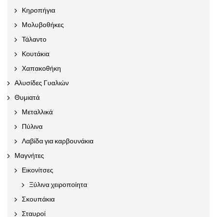
Κηροπήγια
Μολυβοθήκες
Τάλαντο
Κουτάκια
Χαπακοθήκη
Αλυσίδες Γυαλιών
Θυμιατά
Μεταλλικά
Πύλινα
Λαβίδα για καρβουνάκια
Μαγνήτες
Εικονίτσες
Ξύλινα χειροποίητα
Σκουπάκια
Σταυροί