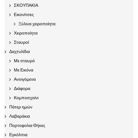
ΣΚΟΥΠΑΚΙΑ
Εικονίτσες
Ξύλινα χειροποίητα
Χειροποίητα
Σταυροί
Δαχτυλίδια
Με σταυρό
Με Εικόνα
Ανοιγόμενα
Διάφορα
Κομποσχοίνι
Πάτερ ημών
Λαβαράκια
Πορτοφολια Θήκες
Εγκόλπια