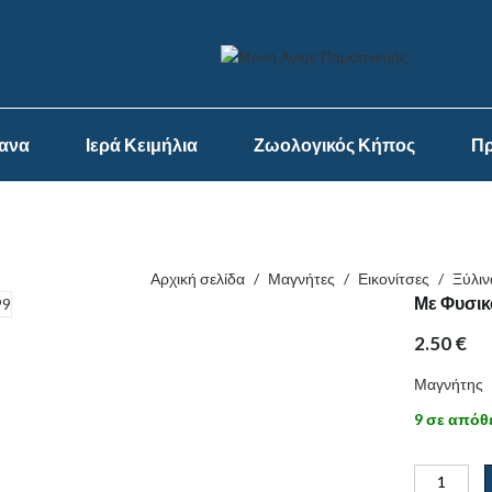
ψανα
Ιερά Κειμήλια
Ζωολογικός Κήπος
Πρ
Αρχική σελίδα
/
Μαγνήτες
/
Εικονίτσες
/
Ξύλιν
Με Φυσικ
2.50
€
Μαγνήτης
9 σε απόθ