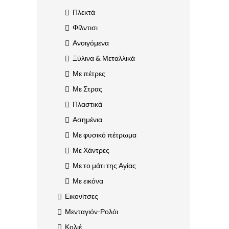
Πλεκτά
Φίλντισι
Ανοιγόμενα
Ξύλινα & Μεταλλικά
Με πέτρες
Με Στρας
Πλαστικά
Ασημένια
Με φυσικό πέτρωμα
Με Χάντρες
Με το μάτι της Αγίας
Με εικόνα
Εικονίτσες
Μενταγιόν-Ρολόι
Κολιέ