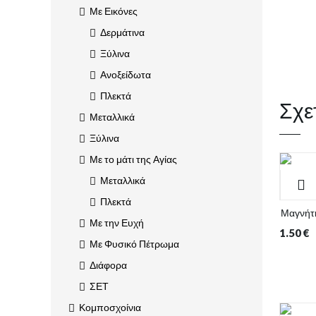
Με Εικόνες
Δερμάτινα
Ξύλινα
Ανοξείδωτα
Πλεκτά
Σχε
Μεταλλικά
Ξύλινα
Με το μάτι της Αγίας
Μεταλλικά
Πλεκτά
Μαγνήτη
Με την Ευχή
1.50
€
Με Φυσικό Πέτρωμα
Διάφορα
ΣΕΤ
Κομποσχοίνια