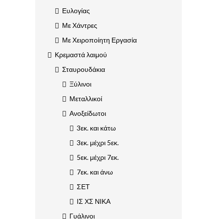
Ευλογίας
Με Χάντρες
Με Χειροποίητη Εργασία
Κρεμαστά λαιμού
Σταυρουδάκια
Ξύλινοι
Μεταλλικοί
Ανοξείδωτοι
3εκ. και κάτω
3εκ. μέχρι 5εκ.
5εκ. μέχρι 7εκ.
7εκ. και άνω
ΣΕΤ
ΙΣ ΧΣ ΝΙΚΑ
Γυάλινοι