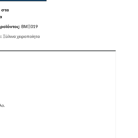
 στα
α
ροϊόντος:
ΒΜΞ019
α:
Ξύλινα χειροποίητα
λο.