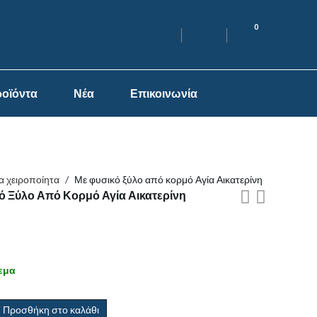
0
οϊόντα
Νέα
Επικοινωνία
α χειροποίητα
/
Με φυσικό ξύλο από κορμό Αγία Αικατερίνη
ό Ξύλο Από Κορμό Αγία Αικατερίνη
εμα
Προσθήκη στο καλάθι