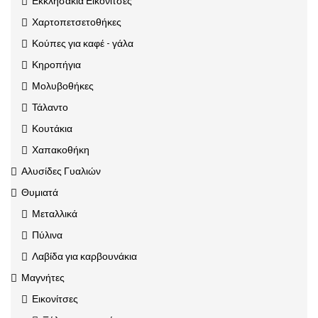
Εκκλησάκια Εικονίτσες
Χαρτοπετσετοθήκες
Κούπες για καφέ - γάλα
Κηροπήγια
Μολυβοθήκες
Τάλαντο
Κουτάκια
Χαπακοθήκη
Αλυσίδες Γυαλιών
Θυμιατά
Μεταλλικά
Πύλινα
Λαβίδα για καρβουνάκια
Μαγνήτες
Εικονίτσες