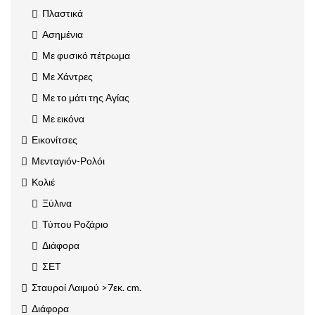
Πλαστικά
Ασημένια
Με φυσικό πέτρωμα
Με Χάντρες
Με το μάτι της Αγίας
Με εικόνα
Εικονίτσες
Μενταγιόν-Ρολόι
Κολιέ
Ξύλινα
Τύπου Ροζάριο
Διάφορα
ΣΕΤ
Σταυροί Λαιμού >7εκ. cm.
Διάφορα