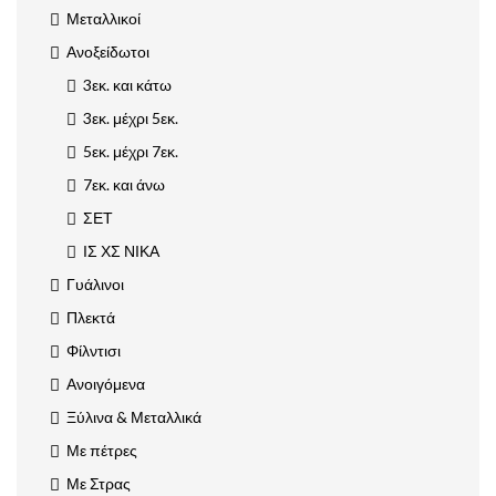
Μεταλλικοί
Ανοξείδωτοι
3εκ. και κάτω
3εκ. μέχρι 5εκ.
5εκ. μέχρι 7εκ.
7εκ. και άνω
ΣΕΤ
ΙΣ ΧΣ ΝΙΚΑ
Γυάλινοι
Πλεκτά
Φίλντισι
Ανοιγόμενα
Ξύλινα & Μεταλλικά
Με πέτρες
Με Στρας