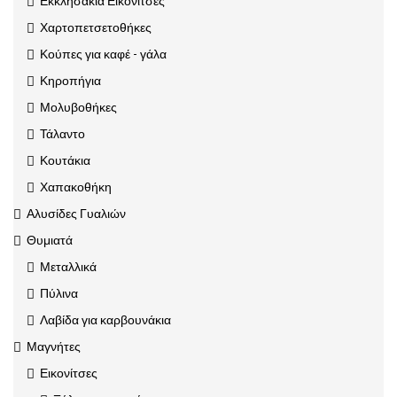
Εκκλησάκια Εικονίτσες
Χαρτοπετσετοθήκες
Κούπες για καφέ - γάλα
Κηροπήγια
Μολυβοθήκες
Τάλαντο
Κουτάκια
Χαπακοθήκη
Αλυσίδες Γυαλιών
Θυμιατά
Μεταλλικά
Πύλινα
Λαβίδα για καρβουνάκια
Μαγνήτες
Εικονίτσες