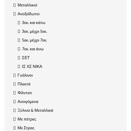
Μεταλλικοί
Ανοξείδωτοι
3εκ. και κάτω
3εκ. μέχρι 5εκ.
5εκ. μέχρι 7εκ.
7εκ. και άνω
ΣΕΤ
ΙΣ ΧΣ ΝΙΚΑ
Γυάλινοι
Πλεκτά
Φίλντισι
Ανοιγόμενα
Ξύλινα & Μεταλλικά
Με πέτρες
Με Στρας