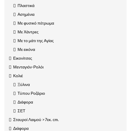
Πλαστικά
Ασημένια
Με φυσικό πέτρωμα
Με Χάντρες
Με το μάτι της Αγίας
Με εικόνα
Εικονίτσες
Μενταγιόν-Ρολόι
Κολιέ
Ξύλινα
Τύπου Ροζάριο
Διάφορα
ΣΕΤ
Σταυροί Λαιμού >7εκ. cm.
Διάφορα