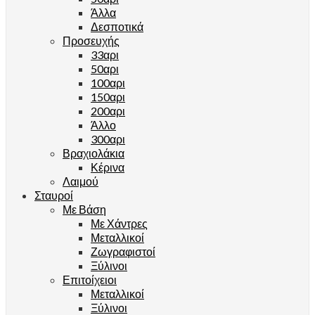
Άλλα
Δεσποτικά
Προσευχής
33αρι
50αρι
100αρι
150αρι
200αρι
Άλλο
300αρι
Βραχιολάκια
Κέρινα
Λαιμού
Σταυροί
Με Βάση
Με Χάντρες
Μεταλλικοί
Ζωγραφιστοί
Ξύλινοι
Επιτοίχειοι
Μεταλλικοί
Ξύλινοι