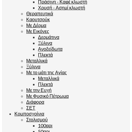
Πράσινη - Καφέ κλωστή
Χρυσή - Ασημί κλωστή
Θεραπευτικά
Καουτσούκ
Με Δέρμα
Με Εικόνες
Δερμάτινα
Ξύλινα
Ανοξείδωτα
Πλεκτά
Μεταλλικά
Ξύλινα
Με το μάτι της Αγίας
Μεταλλικά
Πλεκτά
Με την Ευχή
Με Φυσικό Πέτρωμα
Διάφορα
ΣΕΤ
Κομποσχοίνια
Στολισμού
100αρι
50αρι