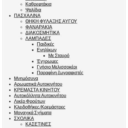
Καθρεφτάκια
Ψαλίδια
ΠΑΣΧΑΛΙΝΑ
ΘΗΚΗ ΦΥΛΑΞΗΣ ΑΥΓΟΥ
ΦΑΝΑΡΑΚΙΑ
ΔΙΑΚΟΣΜΗΤΙΚΑ
ΛΑΜΠΑΔΕΣ
Παιδικές
Ενηλίκων
Με Σταυρό
Έγχρωμες
Γνήσιο Μελισσοκέρι
Παραφίνη ζωγραφιστές
Μνημόσυνα
Αρωματικά Αυτοκινήτου
ΚΡΕΜΑΣΤΑ ΚΙΝΗΤΟΥ
Αυτοκόλλητα Αυτοκινήτου
Λικέρ Φρούτων
Κλειδοθήκες/Κρεμάστρες
Μοναχικά Σχήματα
ΣΧΟΛΙΚΑ
ΚΑΣΕΤΙΝΕΣ