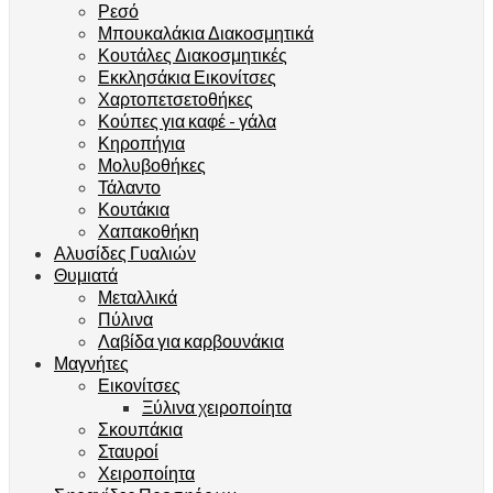
Ρεσό
Μπουκαλάκια Διακοσμητικά
Κουτάλες Διακοσμητικές
Εκκλησάκια Εικονίτσες
Χαρτοπετσετοθήκες
Κούπες για καφέ - γάλα
Κηροπήγια
Μολυβοθήκες
Τάλαντο
Κουτάκια
Χαπακοθήκη
Αλυσίδες Γυαλιών
Θυμιατά
Μεταλλικά
Πύλινα
Λαβίδα για καρβουνάκια
Μαγνήτες
Εικονίτσες
Ξύλινα χειροποίητα
Σκουπάκια
Σταυροί
Χειροποίητα