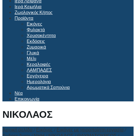
Ιερά Λείψανα
Ιερά Κειμήλια
Ζωολογικός Κήπος
Προϊόντα
Εικόνες
Φυλακτά
Χρυσοκέντητα
Εκδόσεις
Ζυμαρικά
Γλυκά
Μέλι
Κεραλοιφές
ΛΑΜΠΑΔΕΣ
Εργόχειρα
Ημερολόγια
Αρωματικά Σαπούνια
Νέα
Επικοινωνία
ΝΙΚΟΛΑΟΣ
Αρχική σελίδα
/
Εικόνες
/
Εικόνες με χειροποίητη εργασία
/
Άνδρες Άγιοι
/
ΝΗΗ
/
ΝΙΚΟΛΑΟΣ
/
ΘΑΥΜΑΤΟΥΡΓΟΣ
/