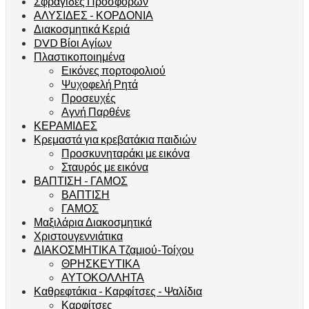
Σφραγίδες Προσφόρων
ΑΛΥΣΙΔΕΣ - ΚΟΡΔΟΝΙΑ
Διακοσμητικά Κεριά
DVD Βίοι Αγίων
Πλαστικοποιημένα
Εικόνες πορτοφολιού
Ψυχοφελή Ρητά
Προσευχές
Αγνή Παρθένε
ΚΕΡΑΜΙΔΕΣ
Κρεμαστά για κρεβατάκια παιδιών
Προσκυνηταράκι με εικόνα
Σταυρός με εικόνα
ΒΑΠΤΙΣΗ - ΓΑΜΟΣ
ΒΑΠΤΙΣΗ
ΓΑΜΟΣ
Μαξιλάρια Διακοσμητικά
Χριστουγεννιάτικα
ΔΙΑΚΟΣΜΗΤΙΚΑ Τζαμιού-Τοίχου
ΘΡΗΣΚΕΥΤΙΚΑ
ΑΥΤΟΚΟΛΛΗΤΑ
Καθρεφτάκια - Καρφίτσες - Ψαλίδια
Καρφίτσες