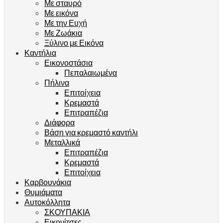
Με σταυρό
Με εικόνα
Με την Ευχή
Με Ζωάκια
Ξύλινο με Εικόνα
Καντήλια
Εικονοστάσια
Πεπαλαιωμένα
Πήλινα
Επιτοίχεια
Κρεμαστά
Επιτραπέζια
Διάφορα
Βάση για κρεμαστό καντήλι
Μεταλλικά
Επιτραπέζια
Κρεμαστά
Επιτοίχεια
Καρβουνάκια
Θυμιάματα
Αυτοκόλλητα
ΣΚΟΥΠΑΚΙΑ
Εικονίτσες