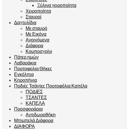
Ξύλινα χειροποίητα
Χειροποίητα
Σταυροί
Δαχτυλίδια
Με σταυρό
Με Εικόνα
Ανοιγόμενα
Διάφορα
Κομποσχοίνι
Πάτερ ημών
Λαβαράκια
Πορτοφολια Θήκες
Εγκόλπια
Κηροπήγια
Ποδιές Τσάντες Πορτοφόλια Καπέλα
ΠΟΔΙΕΣ
ΤΣΑΝΤΕΣ
ΚΑΠΕΛΑ
Προσφοράρια
Αντιδωροθήκη
Μπιμπελά Διάφορα
ΔΙΑΦΟΡΑ