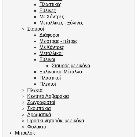
Πλαστικές
Ξύλινες
Με Χάντρες
Μεταλλικές - Ξύλινες
Σταυροί
Διάφοροι
Με στρας - πέτρες
Με Χάντρες
Μεταλλικοί
Ξύλινοι
Σταυρός με εικόνα
Ξύλινοι και Μέταλλο
Πλαστικοί
Πλεκτοί
Πλεκτά
Κεντητά Λαβαράκια
Ζωγραφιστοί
Σκουπάκια
Αρωματικά
Προσκυνηταράκι με εικόνα
Φυλακτό
Μπρελόκ