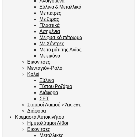
Ανοιγόμενα
Ξύλινα & Μεταλλικά
Με πέτρες
Με Στρας
Πλαστικά
Ασημένια
Με φυσικό πέτρωμα
Με Χάντρες
Με το μάτι της Αγίας
Με εικόνα
Εικονίτσες
Μενταγιόν-Ρολόι
Κολιέ
Ξύλινα
Τύπου Ροζάριο
Διάφορα
ΣΕΤ
Σταυροί Λαιμού >7εκ. cm.
Διάφορα
Κρεμαστά Αυτοκινήτου
Ημιπολύτιμοι Λίθοι
Εικονίτσες
Μεταλλικές