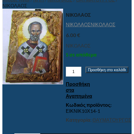
ΝΙΚΟΛΑΟΣ
ΝΙΚΟΛΑΟΣ
ΝΙΚΟΛΑΟΣ
ΝΙΚΟΛΑΟΣ
6.00
€
ΝΙΚΟΛΑΟΣ
5 σε απόθεμα
ΝΙΚΟΛΑΟΣ
Προσθήκη στο καλάθι
ποσότητα
Προσθήκη
στα
Αγαπημένα
Κωδικός προϊόντος:
ΕΙΚΝΙΚ10Χ14-1
Κατηγορία:
ΘΑΥΜΑΤΟΥΡΓΟΣ