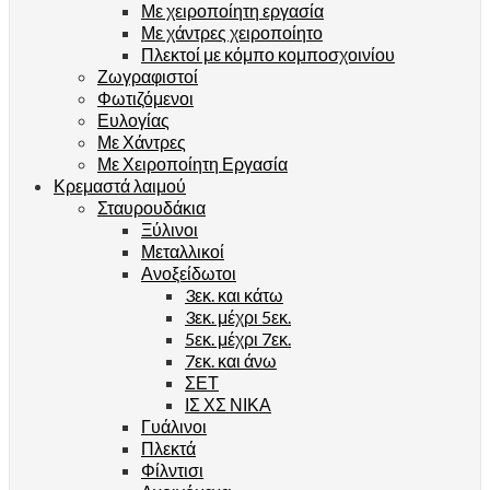
Με χειροποίητη εργασία
Με χάντρες χειροποίητο
Πλεκτοί με κόμπο κομποσχοινίου
Ζωγραφιστοί
Φωτιζόμενοι
Ευλογίας
Με Χάντρες
Με Χειροποίητη Εργασία
Κρεμαστά λαιμού
Σταυρουδάκια
Ξύλινοι
Μεταλλικοί
Ανοξείδωτοι
3εκ. και κάτω
3εκ. μέχρι 5εκ.
5εκ. μέχρι 7εκ.
7εκ. και άνω
ΣΕΤ
ΙΣ ΧΣ ΝΙΚΑ
Γυάλινοι
Πλεκτά
Φίλντισι