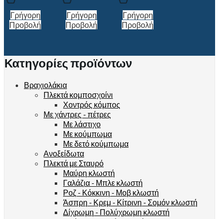
Γρήγορη
Γρήγορη
Γρήγορη
Προβολή
Προβολή
Προβολή
Κατηγορίες προϊόντων
Βραχιολάκια
Πλεκτά κομποσχοίνι
Χοντρός κόμπος
Με χάντρες - πέτρες
Με λάστιχο
Με κούμπωμα
Με δετό κούμπωμα
Ανοξείδωτα
Πλεκτά με Σταυρό
Μαύρη κλωστή
Γαλάζια - Μπλε κλωστή
Ροζ - Κόκκινη - Μοβ κλωστή
Άσπρη - Κρεμ - Κίτρινη - Σομόν κλωστή
Δίχρωμη - Πολύχρωμη κλωστή