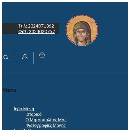
Τηλ: 2324071362
Φαξ: 2324020757
0
Menu
Ιερά Μονή
Ιστορικό
Ο Μητροπολίτης Μας
Φωτογραφίες Μονής