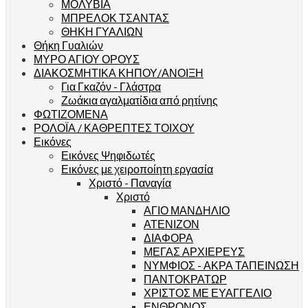
ΜΟΛΥΒΙΑ
ΜΠΡΕΛΟΚ ΤΣΑΝΤΑΣ
ΘΗΚΗ ΓΥΑΛΙΩΝ
Θήκη Γυαλιών
ΜΥΡΟ ΑΓΙΟΥ ΟΡΟΥΣ
ΔΙΑΚΟΣΜΗΤΙΚΑ ΚΗΠΟΥ/ΑΝΟΙΞΗ
Για Γκαζόν - Γλάστρα
Ζωάκια αγαλματίδια από ρητίνης
ΦΩΤΙΖΟΜΕΝΑ
ΡΟΛΟΪΑ / ΚΑΘΡΕΠΤΕΣ ΤΟΙΧΟΥ
Εικόνες
Εικόνες Ψηφιδωτές
Εικόνες με χειροποίητη εργασία
Χριστό - Παναγία
Χριστό
ΑΓΙΟ ΜΑΝΔΗΛΙΟ
ΑΤΕΝΙΖΟΝ
ΔΙΑΦΟΡΑ
ΜΕΓΑΣ ΑΡΧΙΕΡΕΥΣ
ΝΥΜΦΙΟΣ - ΑΚΡΑ ΤΑΠΕΙΝΩΣΗ
ΠΑΝΤΟΚΡΑΤΩΡ
ΧΡΙΣΤΟΣ ΜΕ ΕΥΑΓΓΕΛΙΟ
ΕΝΘΡΟΝΟΣ