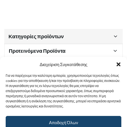
Κατηγορίες προϊόντων
Προτεινόμενα Προϊόντα
Διαχείριση Συγκατάθεσης
Για να παρέχουμε την καλύτερη εμπειρία, χρησιμοποιούμε τεχνολογίες όπως
Χρήσιμα Έγγραφα
cookies για την αποθήκευση ή/και την πρόσβαση σε πληροφορίες συσκευών.
Η συγκατάθεση για τις εν λόγω τεχνολογίες θα μας επιτρέψει να
επεξεργαστούμε δεδομένα προσωπικού χαρακτήρα, όπως συμπεριφορά
περιήγησης ή μοναδικά αναγνωριστικά σε αυτόν τον ιστότοπο. Η μη
Sitemap
συγκατάθεση ή η ανάκληση της συγκατάθεσης, μπορεί να επηρεάσει αρνητικά
ορισμένες λειτουργίες και δυνατότητες.
Στοιχεία Επικοινωνίας
Αποδοχή Όλων