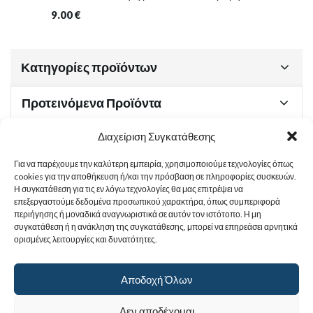
9.00
€
Κατηγορίες προϊόντων
Προτεινόμενα Προϊόντα
Διαχείριση Συγκατάθεσης
Για να παρέχουμε την καλύτερη εμπειρία, χρησιμοποιούμε τεχνολογίες όπως
Χρήσιμα Έγγραφα
cookies για την αποθήκευση ή/και την πρόσβαση σε πληροφορίες συσκευών.
Η συγκατάθεση για τις εν λόγω τεχνολογίες θα μας επιτρέψει να
επεξεργαστούμε δεδομένα προσωπικού χαρακτήρα, όπως συμπεριφορά
περιήγησης ή μοναδικά αναγνωριστικά σε αυτόν τον ιστότοπο. Η μη
Sitemap
συγκατάθεση ή η ανάκληση της συγκατάθεσης, μπορεί να επηρεάσει αρνητικά
ορισμένες λειτουργίες και δυνατότητες.
Στοιχεία Επικοινωνίας
Αποδοχή Όλων
© 2017
Ιερά Γυναικεία Μονή Αγίας Παρασκευής
. All rights reserved.
Δεν αποδέχομαι