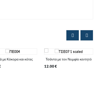
ά με Κόκορα και κότες
Τσάντα με τον Νυμφίο κεντητό
Τσάν
€
12.00
€
15.00