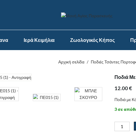
ψανα
Ιερά Κειμήλια
Ζωολογικός Κήπος
Πρ
Αρχική σελίδα
/
Ποδιές Τσάντες Πορτοφ
Ποδιά Με
12.00
€
Ποδιά με Κ
3 σε απόθ