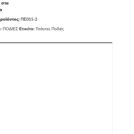
 στα
α
ροϊόντος:
ΠΕ015-2
α:
ΠΟΔΙΕΣ
Ετικέτα:
Τσάντες Ποδιές