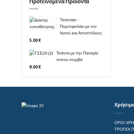
Προτεινόμενα Προϊόντα
Τσαντάκι -
Πορτοφολάκι με τον
Ιησού και Αποστόλους
5.00
€
Τσάντα με την Παναγία
τύπου ντορβά
8.00
€
Χρήσιμ
ΟΡΟΙ ΧΡ
ΤΡΟΠΟΙ 