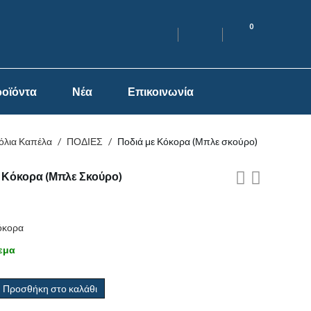
0
οϊόντα
Νέα
Επικοινωνία
όλια Καπέλα
/
ΠΟΔΙΕΣ
/
Ποδιά με Κόκορα (Μπλε σκούρο)
 Κόκορα (Μπλε Σκούρο)
όκορα
εμα
Προσθήκη στο καλάθι