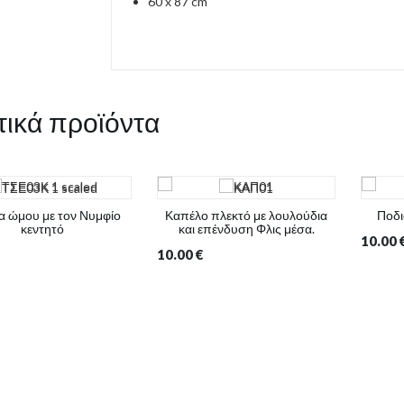
60 x 87 cm
τικά προϊόντα
α ώμου με τον Νυμφίο
Καπέλο πλεκτό με λουλούδια
Ποδι
κεντητό
και επένδυση Φλις μέσα.
10.00
10.00
€