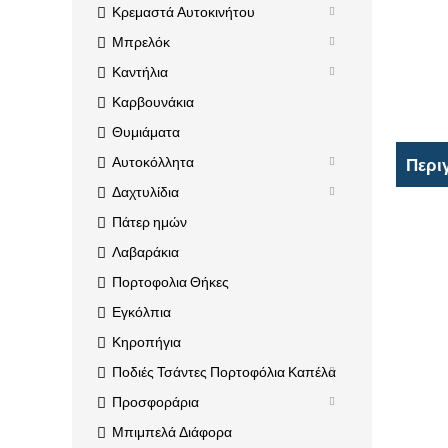
Κρεμαστά Αυτοκινήτου
Μπρελόκ
Καντήλια
Καρβουνάκια
Θυμιάματα
Αυτοκόλλητα
Περι
Δαχτυλίδια
Πάτερ ημών
Λαβαράκια
Πορτοφολια Θήκες
Εγκόλπια
Κηροπήγια
Ποδιές Τσάντες Πορτοφόλια Καπέλα
Προσφοράρια
Μπιμπελά Διάφορα