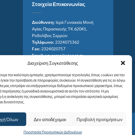
Στοιχεία Επικοινωνίας
Διεύθυνση:
Ιερά Γυναικεία Μονή
Αγίας Παρασκευής ΤΚ 62041,
Ροδολίβος Σερρών
Τηλέφωνο:
2324071362
Fax:
2324020757
Email:
ag_paras@otenet.gr
Email:
info@im-agparaskevis.gr
Διαχείριση Συγκατάθεσης
Ώρες επισκέψεων:
ουμε την καλύτερη εμπειρία, χρησιμοποιούμε τεχνολογίες όπως cookies για την
Από ανατολή έως και δύση του ηλίου.
ή/και την πρόσβαση σε πληροφορίες συσκευών. Η συγκατάθεση για τις εν λόγω
 θα μας επιτρέψει να επεξεργαστούμε δεδομένα προσωπικού χαρακτήρα, όπως
 περιήγησης ή μοναδικά αναγνωριστικά σε αυτόν τον ιστότοπο. Η μη
 ή η ανάκληση της συγκατάθεσης, μπορεί να επηρεάσει αρνητικά ορισμένες
και δυνατότητες.
οχή Όλων
Δεν αποδέχομαι
Προβολή προτιμήσεων
Προστασία Προσωπικών Δεδομένων