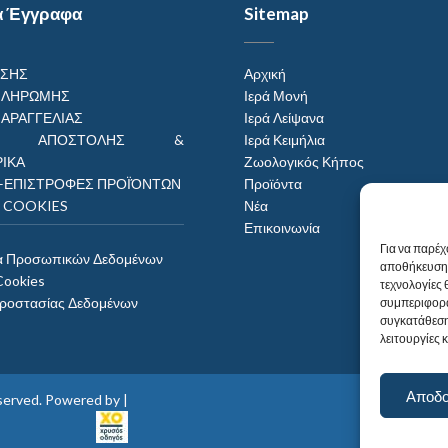
α Έγγραφα
Sitemap
ΗΣΗΣ
Αρχική
ΠΛΗΡΩΜΗΣ
Ιερά Μονή
ΠΑΡΑΓΓΕΛΙΑΣ
Ιερά Λείψανα
ΟΙ ΑΠΟΣΤΟΛΗΣ &
Ιερά Κειμήλια
ΙΚΑ
Ζωολογικός Κήπος
–ΕΠΙΣΤΡΟΦΕΣ ΠΡΟΪΌΝΤΩΝ
Προϊόντα
Η COOKIES
Νέα
Επικοινωνία
Για να παρέχ
α Προσωπικών Δεδομένων
αποθήκευση 
Cookies
τεχνολογίες
Προστασίας Δεδομένων
συμπεριφορά
συγκατάθεση
λειτουργίες 
Αποδ
reserved. Powered by |