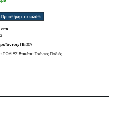
εμα
Προσθήκη στο καλάθι
 στα
α
ροϊόντος:
ΠΕ009
α:
ΠΟΔΙΕΣ
Ετικέτα:
Τσάντες Ποδιές