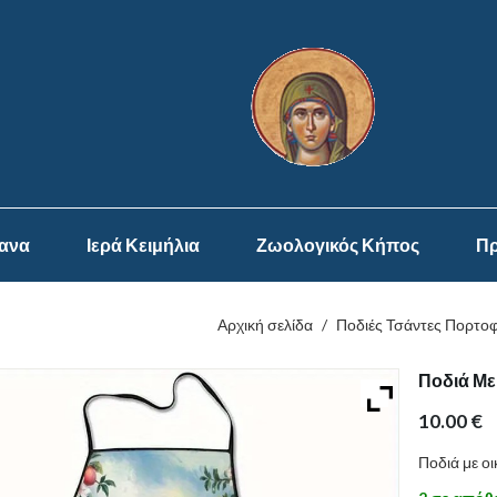
ψανα
Ιερά Κειμήλια
Ζωολογικός Κήπος
Πρ
Αρχική σελίδα
/
Ποδιές Τσάντες Πορτο
Ποδιά Με
10.00
€
Ποδιά με ο