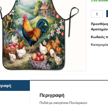
2 σε απόθ
Προσθήκη
Αγαπημέν
Κωδικός π
Κατηγορί
γραφή
Περιγραφή
Ποδιά με οικογένεια Πουλερικών