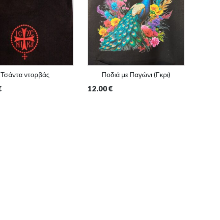
Τσάντα ντορβάς
Ποδιά με Παγώνι (Γκρι)
Τσάντ
€
12.00
€
12.00