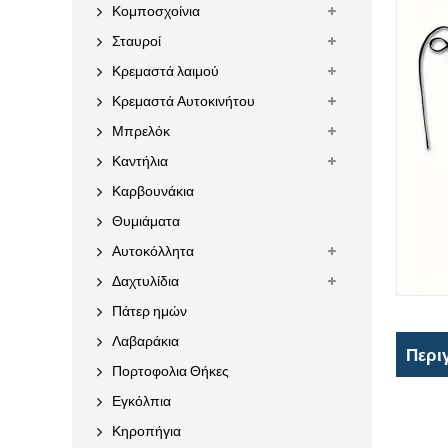
Κομποσχοίνια
Σταυροί
Κρεμαστά λαιμού
Κρεμαστά Αυτοκινήτου
Μπρελόκ
Καντήλια
Καρβουνάκια
Θυμιάματα
Αυτοκόλλητα
Δαχτυλίδια
Πάτερ ημών
Λαβαράκια
Περι
Πορτοφολια Θήκες
Εγκόλπια
Κηροπήγια