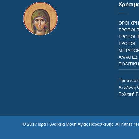
Χρήσιμ
ΟΡΟΙ ΧΡ
ΤΡΟΠΟΙ 
ΤΡΟΠΟΙ 
ΤΡΟΠ
ΜΕΤΑΦΟΡ
ΑΛΛΑΓΕΣ
ΠΟΛΙΤΙΚ
Προστασί
Aνάλυση 
Πολιτική 
© 2017
Ιερά Γυναικεία Μονή Αγίας Παρασκευής
. All rights 