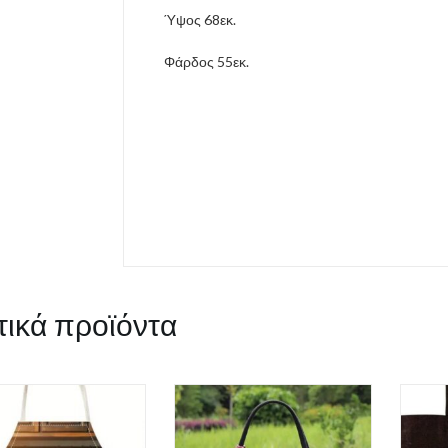
Ύψος 68εκ.
Φάρδος 55εκ.
τικά προϊόντα