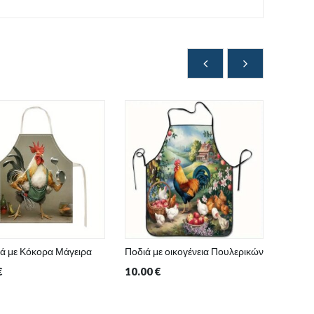
ά με Κόκορα Μάγειρα
Ποδιά με οικογένεια Πουλερικών
Τσάν
€
10.00
€
15.00