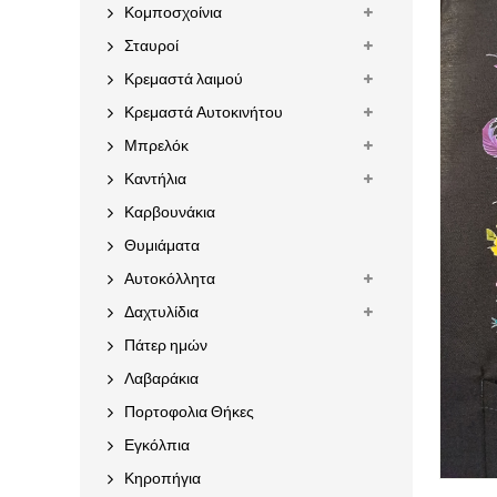
Κομποσχοίνια
Σταυροί
Κρεμαστά λαιμού
Κρεμαστά Αυτοκινήτου
Μπρελόκ
Καντήλια
Καρβουνάκια
Θυμιάματα
Αυτοκόλλητα
Δαχτυλίδια
Πάτερ ημών
Λαβαράκια
Πορτοφολια Θήκες
Εγκόλπια
Κηροπήγια