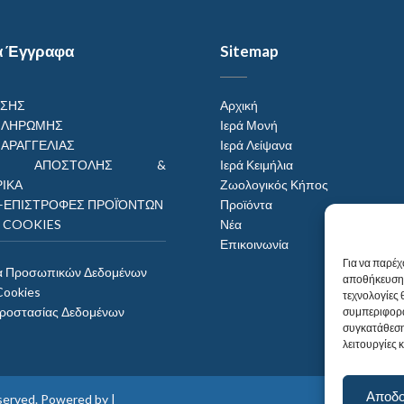
α Έγγραφα
Sitemap
ΗΣΗΣ
Αρχική
ΠΛΗΡΩΜΗΣ
Ιερά Μονή
ΠΑΡΑΓΓΕΛΙΑΣ
Ιερά Λείψανα
ΟΙ ΑΠΟΣΤΟΛΗΣ &
Ιερά Κειμήλια
ΙΚΑ
Ζωολογικός Κήπος
–ΕΠΙΣΤΡΟΦΕΣ ΠΡΟΪΌΝΤΩΝ
Προϊόντα
Η COOKIES
Νέα
Επικοινωνία
Για να παρέχ
α Προσωπικών Δεδομένων
αποθήκευση 
Cookies
τεχνολογίες
Προστασίας Δεδομένων
συμπεριφορά
συγκατάθεση
λειτουργίες 
Αποδ
reserved. Powered by |