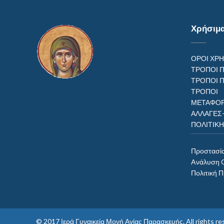
Χρήσιμ
ΟΡΟΙ ΧΡ
ΤΡΟΠΟΙ 
ΤΡΟΠΟΙ 
ΤΡΟΠ
ΜΕΤΑΦΟΡ
ΑΛΛΑΓΕΣ
ΠΟΛΙΤΙΚ
Προστασί
Aνάλυση 
Πολιτική 
© 2017
Ιερά Γυναικεία Μονή Αγίας Παρασκευής
. All rights 