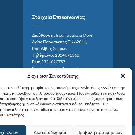
Στοιχεία Επικοινωνίας
Διεύθυνση:
Ιερά Γυναικεία Μονή
Αγίας Παρασκευής ΤΚ 62041,
Ροδολίβος Σερρών
Τηλέφωνο:
2324071362
Fax:
2324020757
Email:
ag_paras@otenet.gr
Email:
info@im-agparaskevis.gr
Διαχείριση Συγκατάθεσης
Ώρες επισκέψεων:
ουμε την καλύτερη εμπειρία, χρησιμοποιούμε τεχνολογίες όπως cookies για την
Από ανατολή έως και δύση του ηλίου.
ή/και την πρόσβαση σε πληροφορίες συσκευών. Η συγκατάθεση για τις εν λόγω
 θα μας επιτρέψει να επεξεργαστούμε δεδομένα προσωπικού χαρακτήρα, όπως
 περιήγησης ή μοναδικά αναγνωριστικά σε αυτόν τον ιστότοπο. Η μη
 ή η ανάκληση της συγκατάθεσης, μπορεί να επηρεάσει αρνητικά ορισμένες
και δυνατότητες.
οχή Όλων
Δεν αποδέχομαι
Προβολή προτιμήσεων