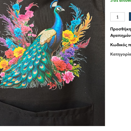
3 σε απόθ
Προσθήκη
Αγαπημέν
Κωδικός π
Κατηγορί