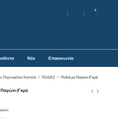
0
οϊόντα
Νέα
Επικοινωνία
ες Πορτοφόλια Καπέλα
/
ΠΟΔΙΕΣ
/
Ποδιά με Παγώνι (Γκρι)
 Παγώνι (Γκρι)
αγώνι