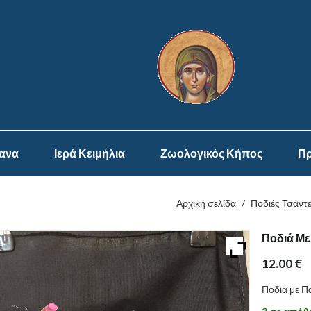
ψανα
Ιερά Κειμήλια
Ζωολογικός Κήπος
Πρ
Αρχική σελίδα
/
Ποδιές Τσάντ
Ποδιά Με
12.00
€
Ποδιά με Π