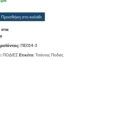
εμα
Προσθήκη στο καλάθι
 στα
α
ροϊόντος:
ΠΕ014-3
α:
ΠΟΔΙΕΣ
Ετικέτα:
Τσάντες Ποδιές