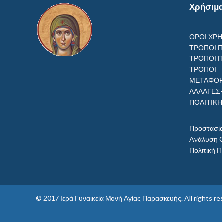
Χρήσιμ
ΟΡΟΙ ΧΡ
ΤΡΟΠΟΙ 
ΤΡΟΠΟΙ 
ΤΡΟΠ
ΜΕΤΑΦΟΡ
ΑΛΛΑΓΕΣ
ΠΟΛΙΤΙΚ
Προστασί
Aνάλυση 
Πολιτική 
© 2017
Ιερά Γυναικεία Μονή Αγίας Παρασκευής
. All rights 