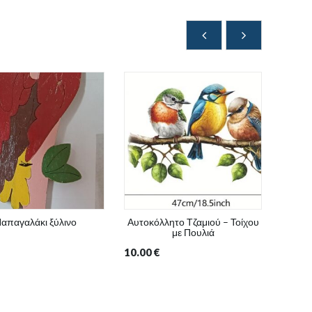
απαγαλάκι ξύλινο
Αυτοκόλλητο Τζαμιού – Τοίχου
Διακοσ
με Πουλιά
10.00
€
10.00