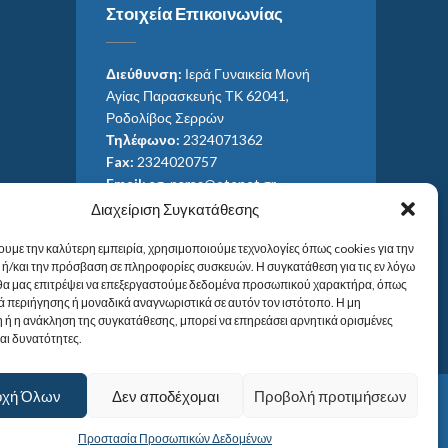
Στοιχεία Επικοινωνίας
Διεύθυνση:
Ιερά Γυναικεία Μονή
Αγίας Παρασκευής ΤΚ 62041,
Ροδολίβος Σερρών
Τηλέφωνο:
2324071362
Fax:
2324020757
Email:
ag_paras@otenet.gr
Email:
info@im-agparaskevis.gr
Διαχείριση Συγκατάθεσης
Ώρες επισκέψεων:
ουμε την καλύτερη εμπειρία, χρησιμοποιούμε τεχνολογίες όπως cookies για την
Από ανατολή έως και δύση του ηλίου.
ή/και την πρόσβαση σε πληροφορίες συσκευών. Η συγκατάθεση για τις εν λόγω
 θα μας επιτρέψει να επεξεργαστούμε δεδομένα προσωπικού χαρακτήρα, όπως
 περιήγησης ή μοναδικά αναγνωριστικά σε αυτόν τον ιστότοπο. Η μη
 ή η ανάκληση της συγκατάθεσης, μπορεί να επηρεάσει αρνητικά ορισμένες
και δυνατότητες.
οχή Όλων
Δεν αποδέχομαι
Προβολή προτιμήσεων
Προστασία Προσωπικών Δεδομένων