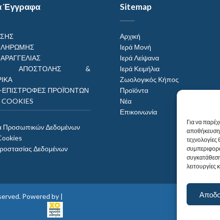
α Έγγραφα
Sitemap
ΗΣΗΣ
Αρχική
ΠΛΗΡΩΜΗΣ
Ιερά Μονή
ΠΑΡΑΓΓΕΛΙΑΣ
Ιερά Λείψανα
ΟΙ ΑΠΟΣΤΟΛΗΣ &
Ιερά Κειμήλια
ΙΚΑ
Ζωολογικός Κήπος
–ΕΠΙΣΤΡΟΦΕΣ ΠΡΟΪΌΝΤΩΝ
Προϊόντα
Η COOKIES
Νέα
Επικοινωνία
Για να παρέχ
α Προσωπικών Δεδομένων
αποθήκευση 
Cookies
τεχνολογίες
Προστασίας Δεδομένων
συμπεριφορά
συγκατάθεση
λειτουργίες 
Αποδ
reserved. Powered by |