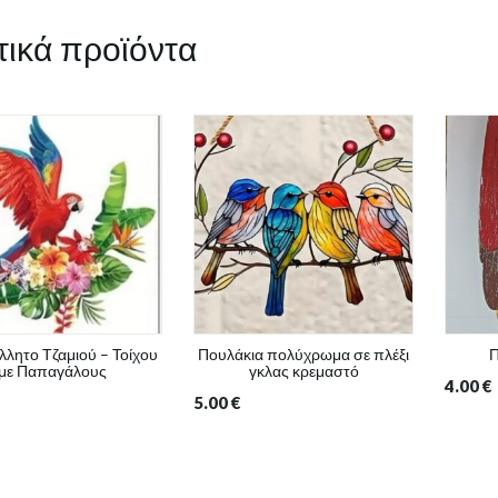
τικά προϊόντα
λητο Τζαμιού – Τοίχου
Πουλάκια πολύχρωμα σε πλέξι
Π
με Παπαγάλους
γκλας κρεμαστό
4.00
€
5.00
€