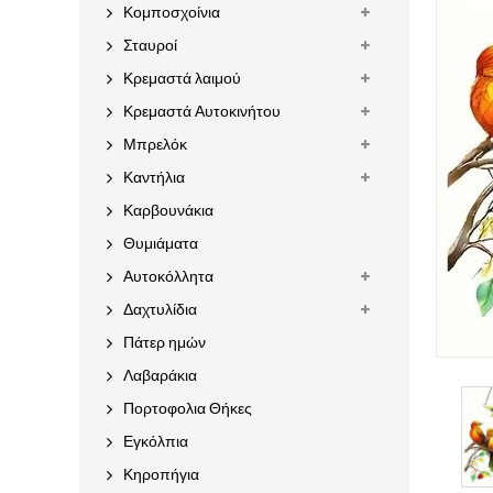
Κομποσχοίνια
Σταυροί
Κρεμαστά λαιμού
Κρεμαστά Αυτοκινήτου
Μπρελόκ
Καντήλια
Καρβουνάκια
Θυμιάματα
Αυτοκόλλητα
Δαχτυλίδια
Πάτερ ημών
Λαβαράκια
Πορτοφολια Θήκες
Εγκόλπια
Κηροπήγια