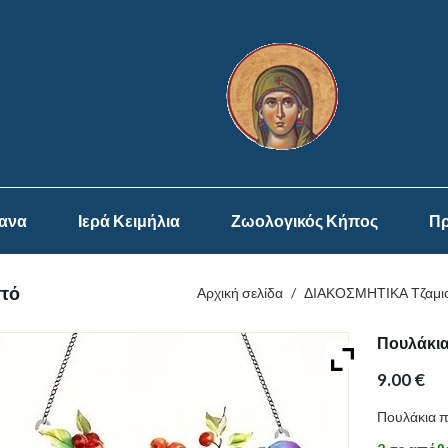
ψανα
Ιερά Κειμήλια
Ζωολογικός Κήπος
Πρ
στό
Αρχική σελίδα
/
ΔΙΑΚΟΣΜΗΤΙΚΑ Τζαμιο
Πουλάκια
9.00
€
Πουλάκια π