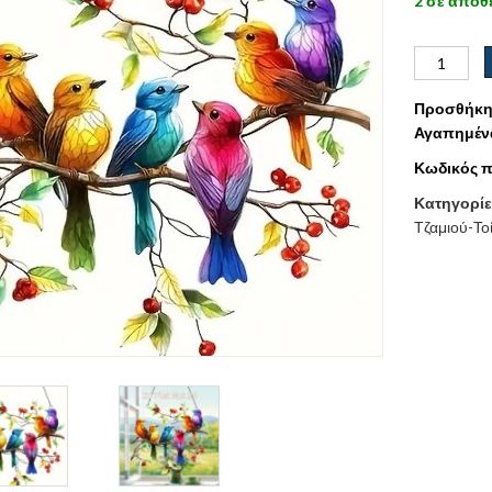
2 σε απόθ
Προσθήκη
Αγαπημέν
Κωδικός π
Κατηγορίε
Τζαμιού-Το