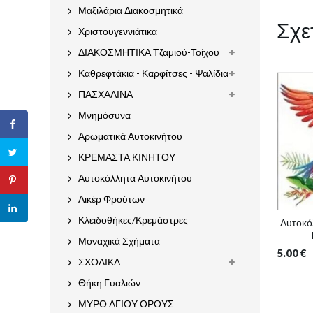
Μαξιλάρια Διακοσμητικά
Σχε
Χριστουγεννιάτικα
ΔΙΑΚΟΣΜΗΤΙΚΑ Τζαμιού-Τοίχου
Καθρεφτάκια - Καρφίτσες - Ψαλίδια
ΠΑΣΧΑΛΙΝΑ
Μνημόσυνα
Αρωματικά Αυτοκινήτου
ΚΡΕΜΑΣΤΑ ΚΙΝΗΤΟΥ
Αυτοκόλλητα Αυτοκινήτου
Λικέρ Φρούτων
Κλειδοθήκες/Κρεμάστρες
Αυτοκόλ
Μοναχικά Σχήματα
5.00
€
ΣΧΟΛΙΚΑ
Θήκη Γυαλιών
ΜΥΡΟ ΑΓΙΟΥ ΟΡΟΥΣ