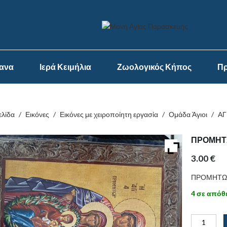
ψανα
Ιερά Κειμήλια
Ζωολογικός Κήπος
Πρ
ελίδα
/
Εικόνες
/
Εικόνες με χειροποίητη εργασία
/
Ομάδα Άγιοι
/
ΑΓ
ΠΡΟΜΗΤΩ
3.00
€
ΠΡΟΜΗΤΩΡ
4 σε απόθ