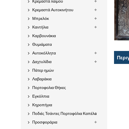
Κρεμαστά λαιμού
Κρεμαστά Αυτοκινήτου
Μπρελόκ
Καντήλια
Καρβουνάκια
Θυμιάματα
Αυτοκόλλητα
Περι
Δαχτυλίδια
Πάτερ ημών
Λαβαράκια
Πορτοφολια Θήκες
Εγκόλπια
Κηροπήγια
Ποδιές Τσάντες Πορτοφόλια Καπέλα
Προσφοράρια