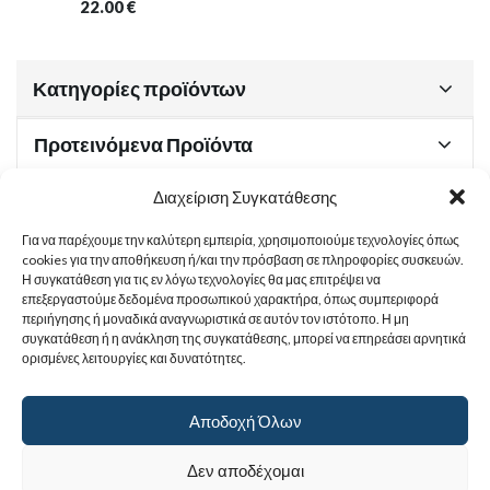
22.00
€
Κατηγορίες προϊόντων
Προτεινόμενα Προϊόντα
Διαχείριση Συγκατάθεσης
Για να παρέχουμε την καλύτερη εμπειρία, χρησιμοποιούμε τεχνολογίες όπως
Χρήσιμα Έγγραφα
cookies για την αποθήκευση ή/και την πρόσβαση σε πληροφορίες συσκευών.
Η συγκατάθεση για τις εν λόγω τεχνολογίες θα μας επιτρέψει να
επεξεργαστούμε δεδομένα προσωπικού χαρακτήρα, όπως συμπεριφορά
περιήγησης ή μοναδικά αναγνωριστικά σε αυτόν τον ιστότοπο. Η μη
Sitemap
συγκατάθεση ή η ανάκληση της συγκατάθεσης, μπορεί να επηρεάσει αρνητικά
ορισμένες λειτουργίες και δυνατότητες.
Στοιχεία Επικοινωνίας
Αποδοχή Όλων
© 2017
Ιερά Γυναικεία Μονή Αγίας Παρασκευής
. All rights reserved.
Δεν αποδέχομαι
Powered by |