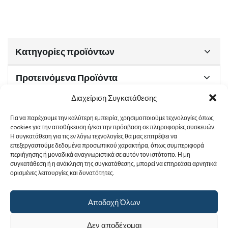
Κατηγορίες προϊόντων
Προτεινόμενα Προϊόντα
Διαχείριση Συγκατάθεσης
Για να παρέχουμε την καλύτερη εμπειρία, χρησιμοποιούμε τεχνολογίες όπως
Χρήσιμα Έγγραφα
cookies για την αποθήκευση ή/και την πρόσβαση σε πληροφορίες συσκευών.
Η συγκατάθεση για τις εν λόγω τεχνολογίες θα μας επιτρέψει να
επεξεργαστούμε δεδομένα προσωπικού χαρακτήρα, όπως συμπεριφορά
περιήγησης ή μοναδικά αναγνωριστικά σε αυτόν τον ιστότοπο. Η μη
Sitemap
συγκατάθεση ή η ανάκληση της συγκατάθεσης, μπορεί να επηρεάσει αρνητικά
ορισμένες λειτουργίες και δυνατότητες.
Στοιχεία Επικοινωνίας
Αποδοχή Όλων
© 2017
Ιερά Γυναικεία Μονή Αγίας Παρασκευής
. All rights reserved.
Δεν αποδέχομαι