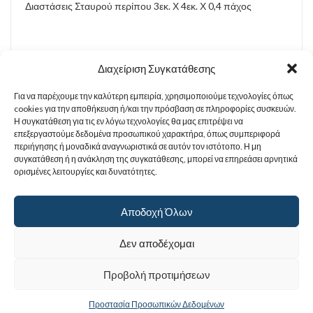
Διαστάσεις Σταυρού περίπου 3εκ. Χ 4εκ. Χ 0,4 πάχος
Διαχείριση Συγκατάθεσης
Για να παρέχουμε την καλύτερη εμπειρία, χρησιμοποιούμε τεχνολογίες όπως
cookies για την αποθήκευση ή/και την πρόσβαση σε πληροφορίες συσκευών.
Η συγκατάθεση για τις εν λόγω τεχνολογίες θα μας επιτρέψει να
επεξεργαστούμε δεδομένα προσωπικού χαρακτήρα, όπως συμπεριφορά
Σχετικά προϊόντα
περιήγησης ή μοναδικά αναγνωριστικά σε αυτόν τον ιστότοπο. Η μη
συγκατάθεση ή η ανάκληση της συγκατάθεσης, μπορεί να επηρεάσει αρνητικά
ορισμένες λειτουργίες και δυνατότητες.
ΠΡΟΣΦΟΡΆ!
Αποδοχή Όλων
Σταυρός Ξύλινος χαρακτός με τον Εσταυρωμένο
5.00
€
Δεν αποδέχομαι
3.80
€
Προβολή προτιμήσεων
Προστασία Προσωπικών Δεδομένων