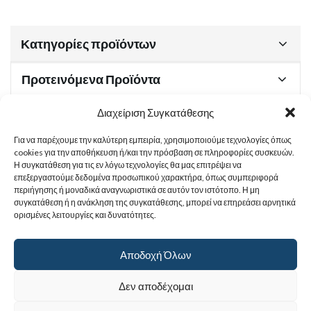
Κατηγορίες προϊόντων
Προτεινόμενα Προϊόντα
Διαχείριση Συγκατάθεσης
Για να παρέχουμε την καλύτερη εμπειρία, χρησιμοποιούμε τεχνολογίες όπως
Χρήσιμα Έγγραφα
cookies για την αποθήκευση ή/και την πρόσβαση σε πληροφορίες συσκευών.
Η συγκατάθεση για τις εν λόγω τεχνολογίες θα μας επιτρέψει να
επεξεργαστούμε δεδομένα προσωπικού χαρακτήρα, όπως συμπεριφορά
περιήγησης ή μοναδικά αναγνωριστικά σε αυτόν τον ιστότοπο. Η μη
Sitemap
συγκατάθεση ή η ανάκληση της συγκατάθεσης, μπορεί να επηρεάσει αρνητικά
ορισμένες λειτουργίες και δυνατότητες.
Στοιχεία Επικοινωνίας
Αποδοχή Όλων
© 2017
Ιερά Γυναικεία Μονή Αγίας Παρασκευής
. All rights reserved.
Δεν αποδέχομαι
Powered by |