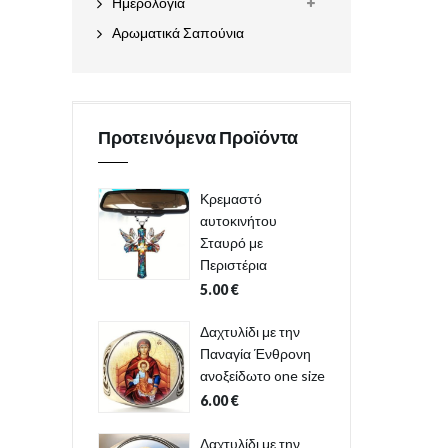
Ημερολόγια
Αρωματικά Σαπούνια
Προτεινόμενα Προϊόντα
Κρεμαστό
αυτοκινήτου
Σταυρό με
Περιστέρια
5.00
€
Δαχτυλίδι με την
Παναγία Ένθρονη
ανοξείδωτο one size
6.00
€
Δαχτυλίδι με την