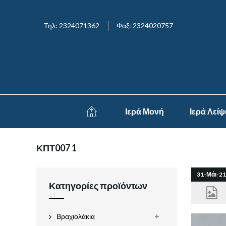
Τηλ: 2324071362
Φαξ: 2324020757
Ιερά Μονή
Ιερά Λεί
ΚΠΤ007 1
31-Μάι-21
Κατηγορίες προϊόντων
Βραχιολάκια