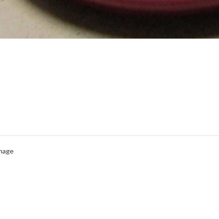
Image