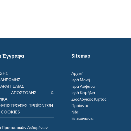
α Έγγραφα
Sitemap
ΗΣΗΣ
Αρχική
ΠΛΗΡΩΜΗΣ
Ιερά Μονή
ΠΑΡΑΓΓΕΛΙΑΣ
Ιερά Λείψανα
ΟΙ ΑΠΟΣΤΟΛΗΣ &
Ιερά Κειμήλια
ΙΚΑ
Ζωολογικός Κήπος
–ΕΠΙΣΤΡΟΦΕΣ ΠΡΟΪΌΝΤΩΝ
Προϊόντα
Η COOKIES
Νέα
Επικοινωνία
α Προσωπικών Δεδομένων