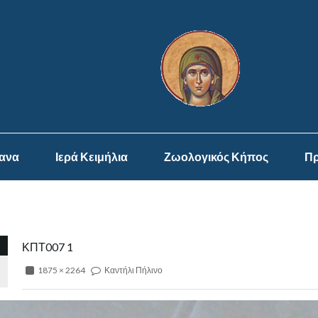
ψανα
Ιερά Κειμήλια
Ζωολογικός Κήπος
Πρ
ΚΠΤ007 1
1875 × 2264
Καντήλι Πήλινο