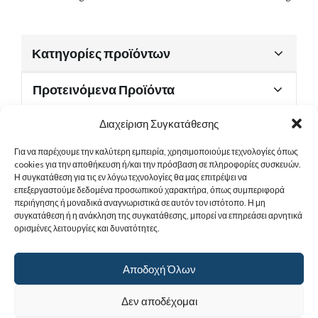
Κατηγορίες προϊόντων
Προτεινόμενα Προϊόντα
Διαχείριση Συγκατάθεσης
Για να παρέχουμε την καλύτερη εμπειρία, χρησιμοποιούμε τεχνολογίες όπως
Χρήσιμα Έγγραφα
cookies για την αποθήκευση ή/και την πρόσβαση σε πληροφορίες συσκευών.
Η συγκατάθεση για τις εν λόγω τεχνολογίες θα μας επιτρέψει να
επεξεργαστούμε δεδομένα προσωπικού χαρακτήρα, όπως συμπεριφορά
περιήγησης ή μοναδικά αναγνωριστικά σε αυτόν τον ιστότοπο. Η μη
Sitemap
συγκατάθεση ή η ανάκληση της συγκατάθεσης, μπορεί να επηρεάσει αρνητικά
ορισμένες λειτουργίες και δυνατότητες.
Στοιχεία Επικοινωνίας
Αποδοχή Όλων
© 2017
Ιερά Γυναικεία Μονή Αγίας Παρασκευής
. All rights reserved.
Δεν αποδέχομαι
Powered by |