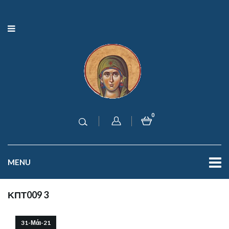
0
MENU
ΚΠΤ009 3
31-Μάι-21