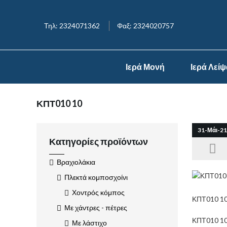
Τηλ: 2324071362
Φαξ: 2324020757
Ιερά Μονή
Ιερά Λεί
ΚΠΤ010 10
31-Μάι-21
Κατηγορίες προϊόντων
Βραχιολάκια
Πλεκτά κομποσχοίνι
Χοντρός κόμπος
ΚΠΤ010 1
Με χάντρες - πέτρες
ΚΠΤ010 1
Με λάστιχο