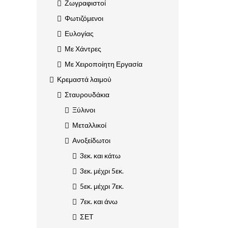
Ζωγραφιστοί
Φωτιζόμενοι
Ευλογίας
Με Χάντρες
Με Χειροποίητη Εργασία
Κρεμαστά λαιμού
Σταυρουδάκια
Ξύλινοι
Μεταλλικοί
Ανοξείδωτοι
3εκ. και κάτω
3εκ. μέχρι 5εκ.
5εκ. μέχρι 7εκ.
7εκ. και άνω
ΣΕΤ