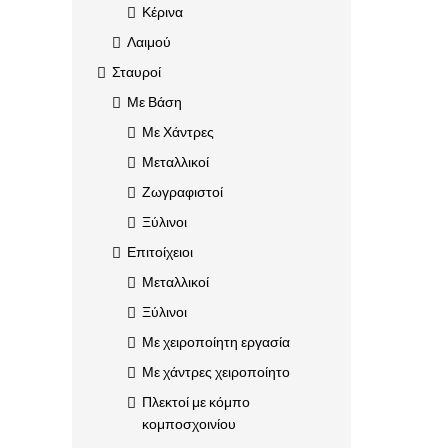
Κέρινα
Λαιμού
Σταυροί
Με Βάση
Με Χάντρες
Μεταλλικοί
Ζωγραφιστοί
Ξύλινοι
Επιτοίχειοι
Μεταλλικοί
Ξύλινοι
Με χειροποίητη εργασία
Με χάντρες χειροποίητο
Πλεκτοί με κόμπο
κομποσχοινίου