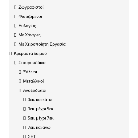
Ζωγραφιστοί
Φωτιζόμενοι
Ευλογίας
Με Χάντρες
Με Χειροποίητη Εργασία
Κρεμαστά λαιμού
Σταυρουδάκια
Ξύλινοι
Μεταλλικοί
Ανοξείδωτοι
3εκ. και κάτω
3εκ. μέχρι 5εκ.
5εκ. μέχρι 7εκ.
7εκ. και άνω
ΣΕΤ