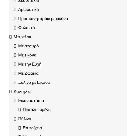
Σκουπάκια
Αρωματικά
Προσκυνηταράκι με εικόνα
Φυλακτό
Μπρελόκ
Με σταυρό
Με εικόνα
Με την Ευχή
Με Ζωάκια
Ξύλινο με Εικόνα
Καντήλια
Εικονοστάσια
Πεπαλαιωμένα
Πήλινα
Επιτοίχεια