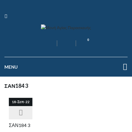
0
MENU
ΣΑΝ184 3
18-Σεπ-22
ΣΑΝ184 3