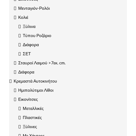
Μενταγιόν-Ρολόι
Κολιέ
Ξύλινα
Τύπου Ροζάριο
Διάφορα
ΣΕΤ
Σταυροί Λαιμού >7εκ. cm.
Διάφορα
Κρεμαστά Αυτοκινήτου
Ημιπολύτιμοι Λίθοι
Εικονίτσες
Μεταλλικές
Πλαστικές
Ξύλινες
Με Χάντρες