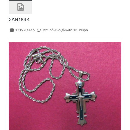
ΣΑΝ184 4
1719 × 1416
Σταυρό Ανοξείδωτο 3D μαύρο