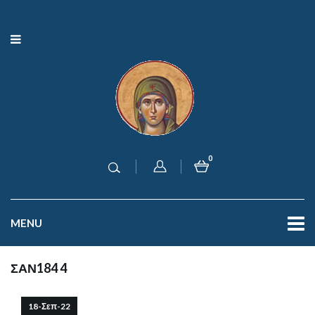
0
MENU
ΣΑΝ184 4
18-Σεπ-22