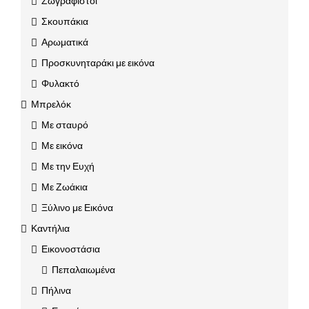
Ζωγραφιστοί
Σκουπάκια
Αρωματικά
Προσκυνηταράκι με εικόνα
Φυλακτό
Μπρελόκ
Με σταυρό
Με εικόνα
Με την Ευχή
Με Ζωάκια
Ξύλινο με Εικόνα
Καντήλια
Εικονοστάσια
Πεπαλαιωμένα
Πήλινα