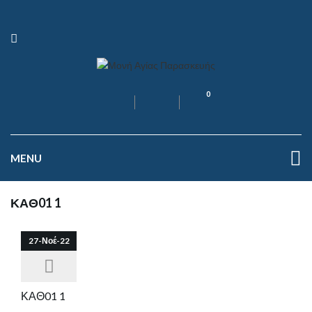
0
MENU
ΚΑΘ01 1
27-Νοέ-22
ΚΑΘ01 1