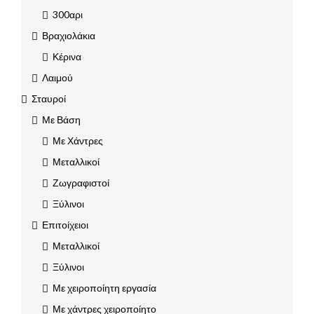
300αρι
Βραχιολάκια
Κέρινα
Λαιμού
Σταυροί
Με Βάση
Με Χάντρες
Μεταλλικοί
Ζωγραφιστοί
Ξύλινοι
Επιτοίχειοι
Μεταλλικοί
Ξύλινοι
Με χειροποίητη εργασία
Με χάντρες χειροποίητο