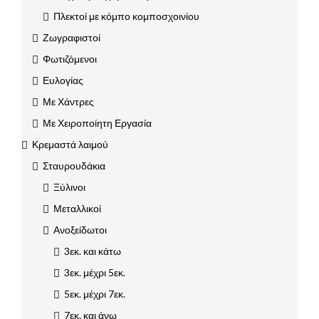
Πλεκτοί με κόμπο κομποσχοινίου
Ζωγραφιστοί
Φωτιζόμενοι
Ευλογίας
Με Χάντρες
Με Χειροποίητη Εργασία
Κρεμαστά λαιμού
Σταυρουδάκια
Ξύλινοι
Μεταλλικοί
Ανοξείδωτοι
3εκ. και κάτω
3εκ. μέχρι 5εκ.
5εκ. μέχρι 7εκ.
7εκ. και άνω