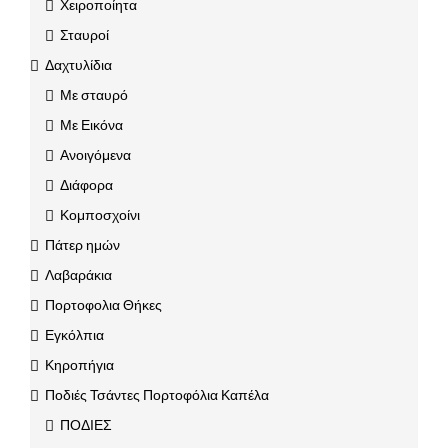
Χειροποίητα
Σταυροί
Δαχτυλίδια
Με σταυρό
Με Εικόνα
Ανοιγόμενα
Διάφορα
Κομποσχοίνι
Πάτερ ημών
Λαβαράκια
Πορτοφολια Θήκες
Εγκόλπια
Κηροπήγια
Ποδιές Τσάντες Πορτοφόλια Καπέλα
ΠΟΔΙΕΣ