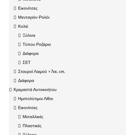
Εικονίτσες
Μενταγιόν-Ρολόι
Κολιέ
Ξύλινα
Τύπου Ροζάριο
Διάφορα
ΣΕΤ
Σταυροί Λαιμού >7εκ. cm.
Διάφορα
Κρεμαστά Αυτοκινήτου
Ημιπολύτιμοι Λίθοι
Εικονίτσες
Μεταλλικές
Πλαστικές
Ξύλινες