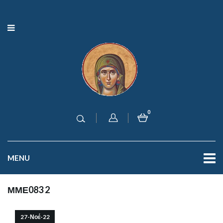
0
MENU
ΜΜΕ083 2
27-Νοέ-22