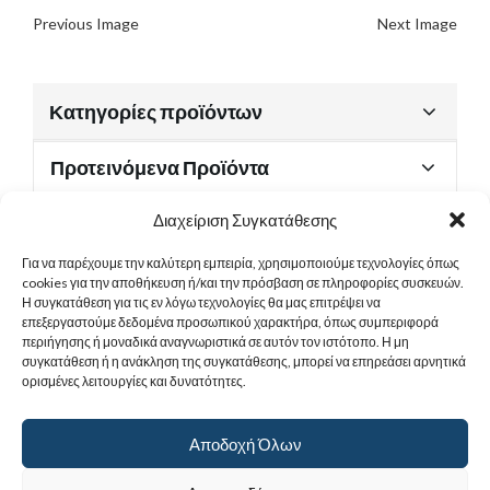
Previous Image
Next Image
Κατηγορίες προϊόντων
Προτεινόμενα Προϊόντα
Διαχείριση Συγκατάθεσης
Για να παρέχουμε την καλύτερη εμπειρία, χρησιμοποιούμε τεχνολογίες όπως
Χρήσιμα Έγγραφα
cookies για την αποθήκευση ή/και την πρόσβαση σε πληροφορίες συσκευών.
Η συγκατάθεση για τις εν λόγω τεχνολογίες θα μας επιτρέψει να
επεξεργαστούμε δεδομένα προσωπικού χαρακτήρα, όπως συμπεριφορά
περιήγησης ή μοναδικά αναγνωριστικά σε αυτόν τον ιστότοπο. Η μη
Sitemap
συγκατάθεση ή η ανάκληση της συγκατάθεσης, μπορεί να επηρεάσει αρνητικά
ορισμένες λειτουργίες και δυνατότητες.
Στοιχεία Επικοινωνίας
Αποδοχή Όλων
© 2017
Ιερά Γυναικεία Μονή Αγίας Παρασκευής
. All rights reserved.