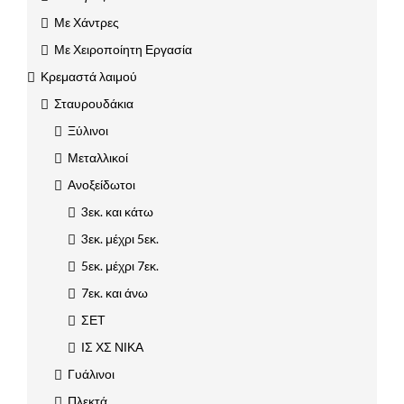
Με Χάντρες
Με Χειροποίητη Εργασία
Κρεμαστά λαιμού
Σταυρουδάκια
Ξύλινοι
Μεταλλικοί
Ανοξείδωτοι
3εκ. και κάτω
3εκ. μέχρι 5εκ.
5εκ. μέχρι 7εκ.
7εκ. και άνω
ΣΕΤ
ΙΣ ΧΣ ΝΙΚΑ
Γυάλινοι
Πλεκτά