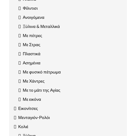
Φίλντισι
Ανοιγόμενα
Ξύλινα & Μεταλλικά
Με πέτρες
Με Στρας
Πλαστικά
Ασημένια
Με φυσικό πέτρωμα
Με Χάντρες
Με το μάτι της Αγίας
Με εικόνα
Εικονίτσες
Μενταγιόν-Ρολόι
Κολιέ
Ξύλινα