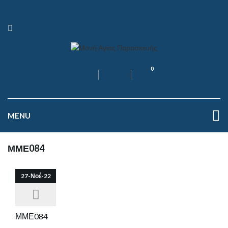
0
MENU
ΜΜΕ084
27-Νοέ-22
ΜΜΕ084