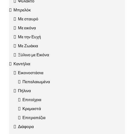
Φυλακτό
Μπρελόκ
Με σταυρό
Με εικόνα
Με την Ευχή
Με Ζωάκια
Ξύλινο με Εικόνα
Καντήλια
Εικονοστάσια
Πεπαλαιωμένα
Πήλινα
Επιτοίχεια
Κρεμαστά
Επιτραπέζια
Διάφορα