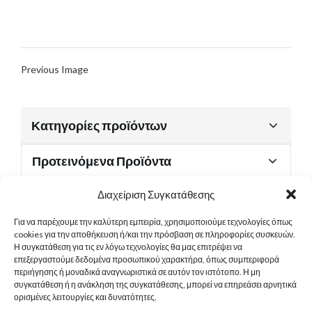
Previous Image
Κατηγορίες προϊόντων
Προτεινόμενα Προϊόντα
Διαχείριση Συγκατάθεσης
Για να παρέχουμε την καλύτερη εμπειρία, χρησιμοποιούμε τεχνολογίες όπως
Χρήσιμα Έγγραφα
cookies για την αποθήκευση ή/και την πρόσβαση σε πληροφορίες συσκευών.
Η συγκατάθεση για τις εν λόγω τεχνολογίες θα μας επιτρέψει να
επεξεργαστούμε δεδομένα προσωπικού χαρακτήρα, όπως συμπεριφορά
περιήγησης ή μοναδικά αναγνωριστικά σε αυτόν τον ιστότοπο. Η μη
Sitemap
συγκατάθεση ή η ανάκληση της συγκατάθεσης, μπορεί να επηρεάσει αρνητικά
ορισμένες λειτουργίες και δυνατότητες.
Στοιχεία Επικοινωνίας