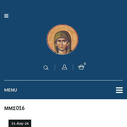
0
MENU
ΜΜΣ016
31-Αυγ-24