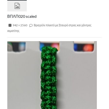
ΒΠΛΠ020 scaled
942 × 2560
Βραχιόλι πλεκτό με Σταυρό στρας και χάντρες
αιματίτης