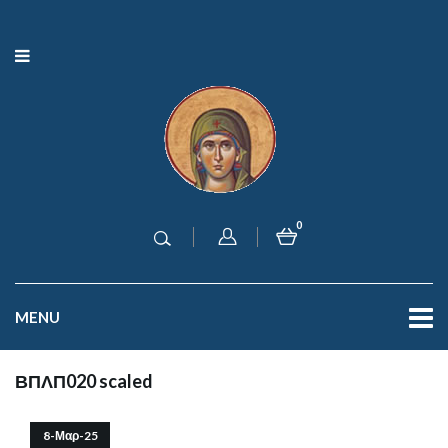
0
MENU
ΒΠΛΠ020 scaled
8-Μαρ-25