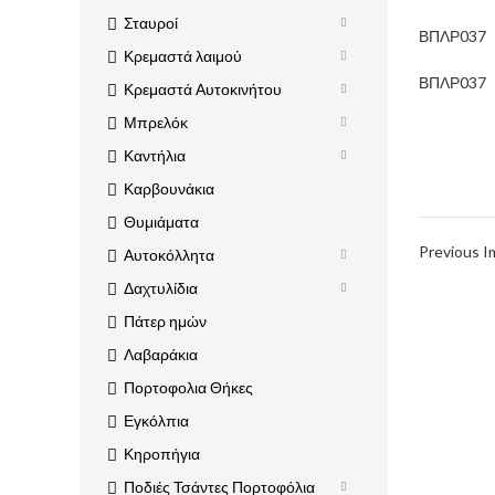
Σταυροί
ΒΠΛΡ037
Κρεμαστά λαιμού
ΒΠΛΡ037
Κρεμαστά Αυτοκινήτου
Μπρελόκ
Καντήλια
Καρβουνάκια
Θυμιάματα
Previous 
Αυτοκόλλητα
Δαχτυλίδια
Πάτερ ημών
Λαβαράκια
Πορτοφολια Θήκες
Εγκόλπια
Κηροπήγια
Ποδιές Τσάντες Πορτοφόλια