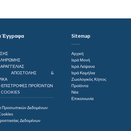
α Έγγραφα
Sitemap
ΗΣΗΣ
Αρχική
ΠΛΗΡΩΜΗΣ
Ιερά Μονή
ΠΑΡΑΓΓΕΛΙΑΣ
Ιερά Λείψανα
ΟΙ ΑΠΟΣΤΟΛΗΣ &
Ιερά Κειμήλια
ΙΚΑ
Ζωολογικός Κήπος
–ΕΠΙΣΤΡΟΦΕΣ ΠΡΟΪΌΝΤΩΝ
Προϊόντα
Η COOKIES
Νέα
Επικοινωνία
α Προσωπικών Δεδομένων
Cookies
Προστασίας Δεδομένων