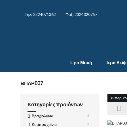
Τηλ: 2324071362
Φαξ: 2324020757
Ιερά Μονή
Ιερά Λεί
ΒΠΛΡ037
8-Μαρ-25
Κατηγορίες προϊόντων
Βραχιολάκια
Κομποσχοίνια