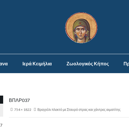
ψανα
Ιερά Κειμήλια
Ζωολογικός Κήπος
Πρ
ΒΠΛΡ037
754 × 1822
Βραχιόλι πλεκτό με Σταυρό στρας και χάντρες αιματίτης