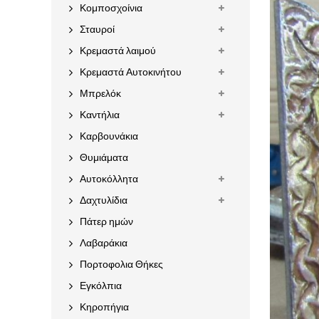
Κομποσχοίνια
Σταυροί
Κρεμαστά λαιμού
Κρεμαστά Αυτοκινήτου
Μπρελόκ
Καντήλια
Καρβουνάκια
Θυμιάματα
Αυτοκόλλητα
Δαχτυλίδια
Πάτερ ημών
Λαβαράκια
Πορτοφολια Θήκες
Εγκόλπια
Κηροπήγια