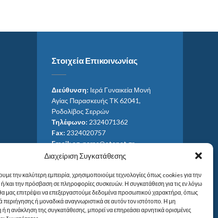
Στοιχεία Επικοινωνίας
Διεύθυνση:
Ιερά Γυναικεία Μονή
Αγίας Παρασκευής ΤΚ 62041,
Ροδολίβος Σερρών
Τηλέφωνο:
2324071362
Fax:
2324020757
Email:
ag_paras@otenet.gr
Email:
info@im-agparaskevis.gr
Διαχείριση Συγκατάθεσης
Ώρες επισκέψεων:
ουμε την καλύτερη εμπειρία, χρησιμοποιούμε τεχνολογίες όπως cookies για την
Από ανατολή έως και δύση του ηλίου.
ή/και την πρόσβαση σε πληροφορίες συσκευών. Η συγκατάθεση για τις εν λόγω
 θα μας επιτρέψει να επεξεργαστούμε δεδομένα προσωπικού χαρακτήρα, όπως
 περιήγησης ή μοναδικά αναγνωριστικά σε αυτόν τον ιστότοπο. Η μη
 ή η ανάκληση της συγκατάθεσης, μπορεί να επηρεάσει αρνητικά ορισμένες