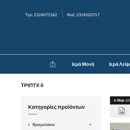
Τηλ: 2324071362
Φαξ: 2324020757
Ιερά Μονή
Ιερά Λεί
ΤΡΙΠΤΧ 6
8-Μαρ-25
Κατηγορίες προϊόντων
Βραχιολάκια