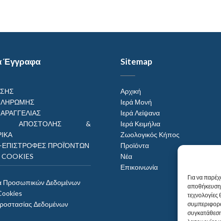
α Έγγραφα
Sitemap
ΗΣΗΣ
Αρχική
ΠΛΗΡΩΜΗΣ
Ιερά Μονή
ΠΑΡΑΓΓΕΛΙΑΣ
Ιερά Λείψανα
ΟΙ ΑΠΟΣΤΟΛΗΣ &
Ιερά Κειμήλια
ΙΚΑ
Ζωολογικός Κήπος
–ΕΠΙΣΤΡΟΦΕΣ ΠΡΟΪΌΝΤΩΝ
Προϊόντα
Η COOKIES
Νέα
Επικοινωνία
Για να παρέχ
α Προσωπικών Δεδομένων
αποθήκευση 
Cookies
τεχνολογίες
Προστασίας Δεδομένων
συμπεριφορά
συγκατάθεση