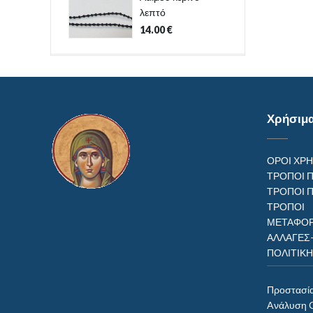
λεπτό
14.00
€
Χρήσιμ
ΟΡΟΙ ΧΡ
ΤΡΟΠΟΙ 
ΤΡΟΠΟΙ 
ΤΡΟΠ
ΜΕΤΑΦΟΡ
ΑΛΛΑΓΕΣ
ΠΟΛΙΤΙΚ
Προστασί
Aνάλυση 