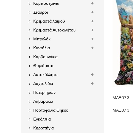
Κομποσχοίνια
Σταυροί
Κρεμαστά λαιμού
Κρεμαστά Αυτοκινήτου
Μπρελόκ
Καντήλια
Καρβουνάκια
Θυμιάματα
Αυτοκόλλητα
Δαχτυλίδια
Πάτερ ημών
ΜΑΞ07 3
Λαβαράκια
Πορτοφολια Θήκες
ΜΑΞ07 3
Εγκόλπια
Κηροπήγια