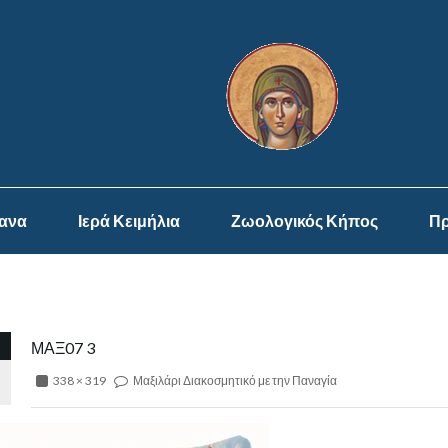
ψανα
Ιερά Κειμήλια
Ζωολογικός Κήπος
Πρ
ΜΑΞ07 3
338 × 319
Μαξιλάρι Διακοσμητικό με την Παναγία