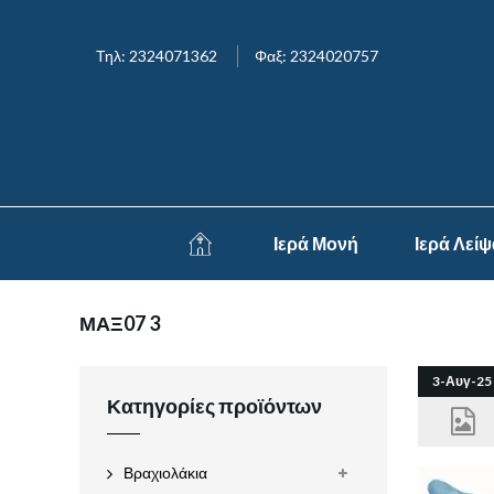
Τηλ: 2324071362
Φαξ: 2324020757
Ιερά Μονή
Ιερά Λεί
ΜΑΞ07 3
3-Αυγ-25
Κατηγορίες προϊόντων
Βραχιολάκια