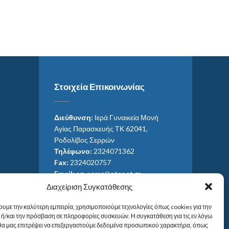
Στοιχεία Επικοινωνίας
Διεύθυνση:
Ιερά Γυναικεία Μονή
Αγίας Παρασκευής ΤΚ 62041,
Ροδολίβος Σερρών
Τηλέφωνο:
2324071362
Fax:
2324020757
Email:
ag_paras@otenet.gr
Email:
info@im-agparaskevis.gr
Διαχείριση Συγκατάθεσης
Ώρες επισκέψεων:
Από ανατολή έως και δύση του ηλίου.
ουμε την καλύτερη εμπειρία, χρησιμοποιούμε τεχνολογίες όπως cookies για την
ή/και την πρόσβαση σε πληροφορίες συσκευών. Η συγκατάθεση για τις εν λόγω
 θα μας επιτρέψει να επεξεργαστούμε δεδομένα προσωπικού χαρακτήρα, όπως