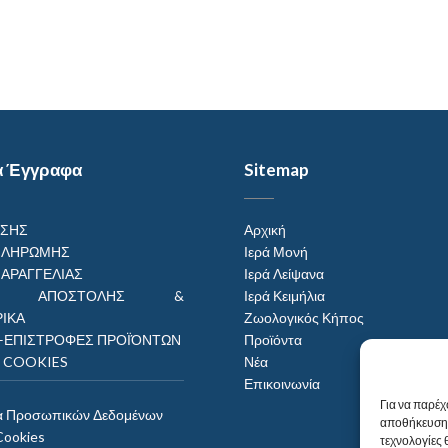
α Έγγραφα
Sitemap
ΗΣΗΣ
Αρχική
ΠΛΗΡΩΜΗΣ
Ιερά Μονή
ΠΑΡΑΓΓΕΛΙΑΣ
Ιερά Λείψανα
ΟΙ ΑΠΟΣΤΟΛΗΣ &
Ιερά Κειμήλια
ΙΚΑ
Ζωολογικός Κήπος
–ΕΠΙΣΤΡΟΦΕΣ ΠΡΟΪΌΝΤΩΝ
Προϊόντα
Η COOKIES
Νέα
Επικοινωνία
Για να παρέχ
α Προσωπικών Δεδομένων
αποθήκευση 
Cookies
τεχνολογίες