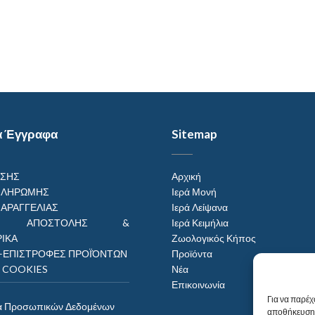
α Έγγραφα
Sitemap
ΗΣΗΣ
Αρχική
ΠΛΗΡΩΜΗΣ
Ιερά Μονή
ΠΑΡΑΓΓΕΛΙΑΣ
Ιερά Λείψανα
ΟΙ ΑΠΟΣΤΟΛΗΣ &
Ιερά Κειμήλια
ΙΚΑ
Ζωολογικός Κήπος
–ΕΠΙΣΤΡΟΦΕΣ ΠΡΟΪΌΝΤΩΝ
Προϊόντα
Η COOKIES
Νέα
Επικοινωνία
Για να παρέχ
α Προσωπικών Δεδομένων
αποθήκευση 