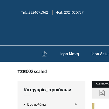
Τηλ: 2324071362
Φαξ: 2324020757
Ιερά Μονή
Ιερά Λεί
ΤΣΕ002 scaled
6-Αυγ-25
Κατηγορίες προϊόντων
Βραχιολάκια