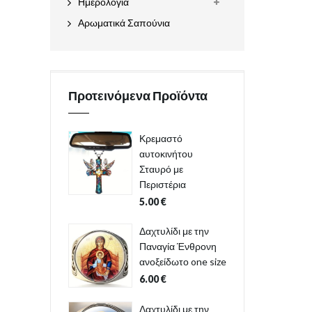
Ημερολόγια
Αρωματικά Σαπούνια
Προτεινόμενα Προϊόντα
Κρεμαστό
αυτοκινήτου
Σταυρό με
Περιστέρια
5.00
€
Δαχτυλίδι με την
Παναγία Ένθρονη
ανοξείδωτο one size
6.00
€
Δαχτυλίδι με την