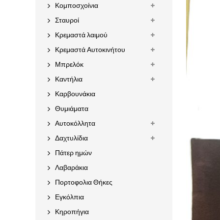
Κομποσχοίνια
Σταυροί
Κρεμαστά λαιμού
Κρεμαστά Αυτοκινήτου
Μπρελόκ
Καντήλια
Καρβουνάκια
Θυμιάματα
Αυτοκόλλητα
Δαχτυλίδια
Πάτερ ημών
Λαβαράκια
Πορτοφολια Θήκες
Εγκόλπια
Κηροπήγια