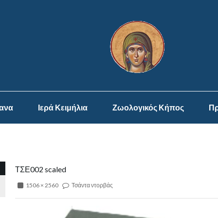
ψανα
Ιερά Κειμήλια
Ζωολογικός Κήπος
Πρ
ΤΣΕ002 scaled
1506 × 2560
Τσάντα ντορβάς