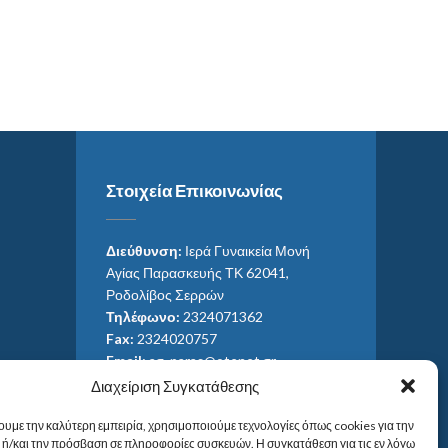
Στοιχεία Επικοινωνίας
Διεύθυνση:
Ιερά Γυναικεία Μονή
Αγίας Παρασκευής ΤΚ 62041,
Ροδολίβος Σερρών
Τηλέφωνο:
2324071362
Fax:
2324020757
Email:
ag_paras@otenet.gr
Email:
info@im-agparaskevis.gr
Διαχείριση Συγκατάθεσης
Ώρες επισκέψεων:
ουμε την καλύτερη εμπειρία, χρησιμοποιούμε τεχνολογίες όπως cookies για την
Από ανατολή έως και δύση του ηλίου.
ή/και την πρόσβαση σε πληροφορίες συσκευών. Η συγκατάθεση για τις εν λόγω