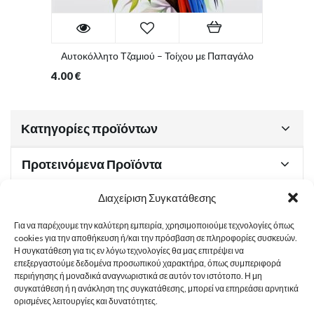
Αυτοκόλλητο Τζαμιού – Τοίχου με Παπαγάλο
4.00
€
Κατηγορίες προϊόντων
Προτεινόμενα Προϊόντα
Διαχείριση Συγκατάθεσης
Για να παρέχουμε την καλύτερη εμπειρία, χρησιμοποιούμε τεχνολογίες όπως
Χρήσιμα Έγγραφα
cookies για την αποθήκευση ή/και την πρόσβαση σε πληροφορίες συσκευών.
Η συγκατάθεση για τις εν λόγω τεχνολογίες θα μας επιτρέψει να
επεξεργαστούμε δεδομένα προσωπικού χαρακτήρα, όπως συμπεριφορά
περιήγησης ή μοναδικά αναγνωριστικά σε αυτόν τον ιστότοπο. Η μη
Sitemap
συγκατάθεση ή η ανάκληση της συγκατάθεσης, μπορεί να επηρεάσει αρνητικά
ορισμένες λειτουργίες και δυνατότητες.
Στοιχεία Επικοινωνίας