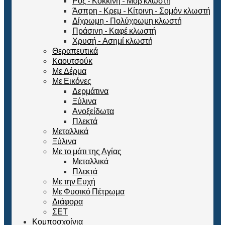
Ροζ - Κόκκινη - Μοβ κλωστή
Άσπρη - Κρεμ - Κίτρινη - Σομόν κλωστή
Δίχρωμη - Πολύχρωμη κλωστή
Πράσινη - Καφέ κλωστή
Χρυσή - Ασημί κλωστή
Θεραπευτικά
Καουτσούκ
Με Δέρμα
Με Εικόνες
Δερμάτινα
Ξύλινα
Ανοξείδωτα
Πλεκτά
Μεταλλικά
Ξύλινα
Με το μάτι της Αγίας
Μεταλλικά
Πλεκτά
Με την Ευχή
Με Φυσικό Πέτρωμα
Διάφορα
ΣΕΤ
Κομποσχοίνια