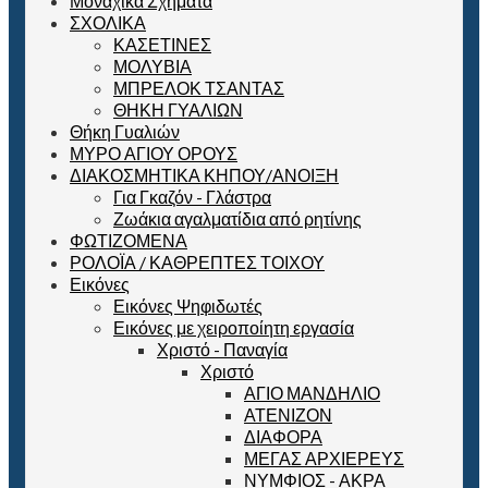
Μοναχικά Σχήματα
ΣΧΟΛΙΚΑ
ΚΑΣΕΤΙΝΕΣ
ΜΟΛΥΒΙΑ
ΜΠΡΕΛΟΚ ΤΣΑΝΤΑΣ
ΘΗΚΗ ΓΥΑΛΙΩΝ
Θήκη Γυαλιών
ΜΥΡΟ ΑΓΙΟΥ ΟΡΟΥΣ
ΔΙΑΚΟΣΜΗΤΙΚΑ ΚΗΠΟΥ/ΑΝΟΙΞΗ
Για Γκαζόν - Γλάστρα
Ζωάκια αγαλματίδια από ρητίνης
ΦΩΤΙΖΟΜΕΝΑ
ΡΟΛΟΪΑ / ΚΑΘΡΕΠΤΕΣ ΤΟΙΧΟΥ
Εικόνες
Εικόνες Ψηφιδωτές
Εικόνες με χειροποίητη εργασία
Χριστό - Παναγία
Χριστό
ΑΓΙΟ ΜΑΝΔΗΛΙΟ
ΑΤΕΝΙΖΟΝ
ΔΙΑΦΟΡΑ
ΜΕΓΑΣ ΑΡΧΙΕΡΕΥΣ
ΝΥΜΦΙΟΣ - ΑΚΡΑ