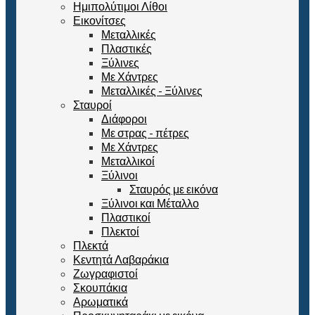
Ημιπολύτιμοι Λίθοι
Εικονίτσες
Μεταλλικές
Πλαστικές
Ξύλινες
Με Χάντρες
Μεταλλικές - Ξύλινες
Σταυροί
Διάφοροι
Με στρας - πέτρες
Με Χάντρες
Μεταλλικοί
Ξύλινοι
Σταυρός με εικόνα
Ξύλινοι και Μέταλλο
Πλαστικοί
Πλεκτοί
Πλεκτά
Κεντητά Λαβαράκια
Ζωγραφιστοί
Σκουπάκια
Αρωματικά