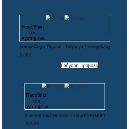
Προσθήκη
στα
Αγαπημένα
Αυτοκόλλητο Τζαμιού – Τοίχου με Παπαγάλους
5.00
€
Γρήγορη Προβολή
Προσθήκη
στα
Αγαπημένα
Διακοσμητικό για τοίχο – τζάμι ΚΟΛΥΜΠΡΙ
10.00
€