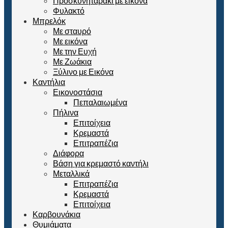
Προσκυνηταράκι με εικόνα
Φυλακτό
Μπρελόκ
Με σταυρό
Με εικόνα
Με την Ευχή
Με Ζωάκια
Ξύλινο με Εικόνα
Καντήλια
Εικονοστάσια
Πεπαλαιωμένα
Πήλινα
Επιτοίχεια
Κρεμαστά
Επιτραπέζια
Διάφορα
Βάση για κρεμαστό καντήλι
Μεταλλικά
Επιτραπέζια
Κρεμαστά
Επιτοίχεια
Καρβουνάκια
Θυμιάματα