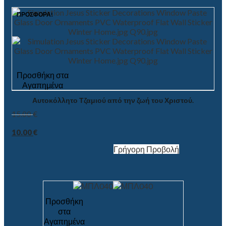
ΠΡΟΣΦΟΡΆ!
Προσθήκη στα
Αγαπημένα
Αυτοκόλλητο Τζαμιού από την ζωή του Χριστού.
15.00
€
10.00
€
Γρήγορη Προβολή
Προσθήκη
στα
Αγαπημένα