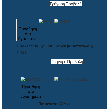
Γρήγορη Προβολή
Προσθήκη
στα
Αγαπημένα
Αυτοκόλλητο Τζαμιού – Τοίχου με Παπαγάλους
5.00
€
Γρήγορη Προβολή
Προσθήκη
στα
Αγαπημένα
Παπαγαλάκι ξύλινο