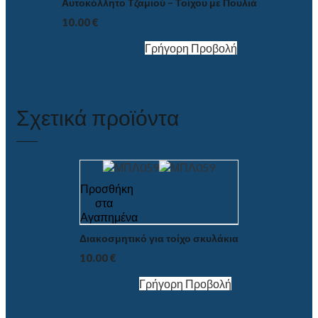
Αυτοκόλλητο Τζαμιού – Τοίχου με Πουλιά
10.00
€
Γρήγορη Προβολή
Σχετικά προϊόντα
Προσθήκη
στα
Αγαπημένα
Διακοσμητικό για τοίχο σκυλάκια
10.00
€
Γρήγορη Προβολή