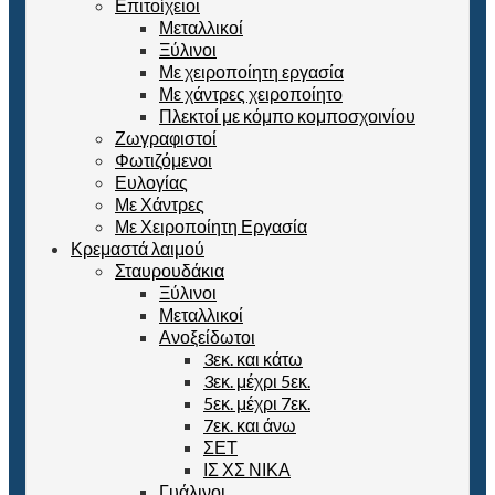
Επιτοίχειοι
Μεταλλικοί
Ξύλινοι
Με χειροποίητη εργασία
Με χάντρες χειροποίητο
Πλεκτοί με κόμπο κομποσχοινίου
Ζωγραφιστοί
Φωτιζόμενοι
Ευλογίας
Με Χάντρες
Με Χειροποίητη Εργασία
Κρεμαστά λαιμού
Σταυρουδάκια
Ξύλινοι
Μεταλλικοί
Ανοξείδωτοι
3εκ. και κάτω
3εκ. μέχρι 5εκ.
5εκ. μέχρι 7εκ.
7εκ. και άνω
ΣΕΤ
ΙΣ ΧΣ ΝΙΚΑ
Γυάλινοι