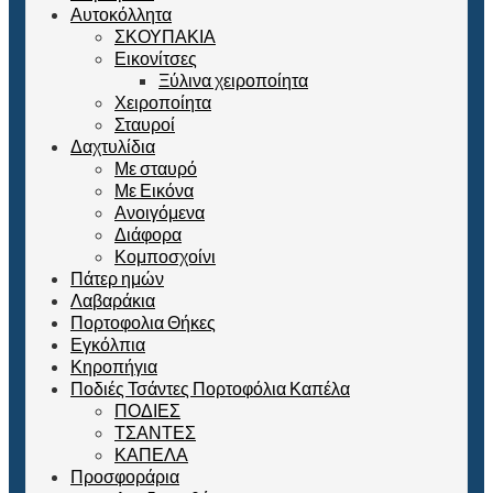
Αυτοκόλλητα
ΣΚΟΥΠΑΚΙΑ
Εικονίτσες
Ξύλινα χειροποίητα
Χειροποίητα
Σταυροί
Δαχτυλίδια
Με σταυρό
Με Εικόνα
Ανοιγόμενα
Διάφορα
Κομποσχοίνι
Πάτερ ημών
Λαβαράκια
Πορτοφολια Θήκες
Εγκόλπια
Κηροπήγια
Ποδιές Τσάντες Πορτοφόλια Καπέλα
ΠΟΔΙΕΣ
ΤΣΑΝΤΕΣ
ΚΑΠΕΛΑ
Προσφοράρια