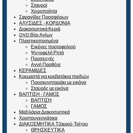
Σταυροί
Χειροποίητα
Σφραγίδες Προσφόρων
ΑΛΥΣΙΔΕΣ - ΚΟΡΔΟΝΙΑ
Διακοσμητικά Κεριά
DVD Βίοι Αγίων
Πλαστικοποιημένα
Εικόνες πορτοφολιού
Ψυχοφελή Ρητά
Προσευχές
Αγνή Παρθένε
ΚΕΡΑΜΙΔΕΣ
Κρεμαστά για κρεβατάκια παιδιών
Προσκυνηταράκι με εικόνα
Σταυρός με εικόνα
ΒΑΠΤΙΣΗ - ΓΑΜΟΣ
ΒΑΠΤΙΣΗ
ΓΑΜΟΣ
Μαξιλάρια Διακοσμητικά
Χριστουγεννιάτικα
ΔΙΑΚΟΣΜΗΤΙΚΑ Τζαμιού-Τοίχου
ΘΡΗΣΚΕΥΤΙΚΑ