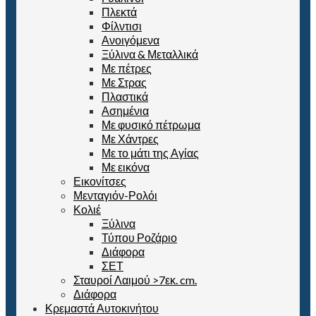
Πλεκτά
Φίλντισι
Ανοιγόμενα
Ξύλινα & Μεταλλικά
Με πέτρες
Με Στρας
Πλαστικά
Ασημένια
Με φυσικό πέτρωμα
Με Χάντρες
Με το μάτι της Αγίας
Με εικόνα
Εικονίτσες
Μενταγιόν-Ρολόι
Κολιέ
Ξύλινα
Τύπου Ροζάριο
Διάφορα
ΣΕΤ
Σταυροί Λαιμού >7εκ. cm.
Διάφορα
Κρεμαστά Αυτοκινήτου