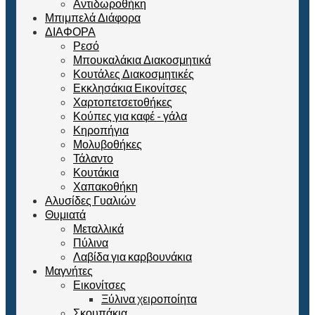
Αντιδωροθήκη
Μπιμπελά Διάφορα
ΔΙΑΦΟΡΑ
Ρεσό
Μπουκαλάκια Διακοσμητικά
Κουτάλες Διακοσμητικές
Εκκλησάκια Εικονίτσες
Χαρτοπετσετοθήκες
Κούπες για καφέ - γάλα
Κηροπήγια
Μολυβοθήκες
Τάλαντο
Κουτάκια
Χαπακοθήκη
Αλυσίδες Γυαλιών
Θυμιατά
Μεταλλικά
Πύλινα
Λαβίδα για καρβουνάκια
Μαγνήτες
Εικονίτσες
Ξύλινα χειροποίητα
Σκουπάκια