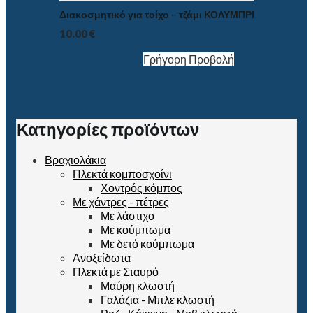
Διακοσμητικό για τοίχο – τζάμι ΚΟΛΥΜΠΡΙ
10.00
€
Γρήγορη Προβολή
Κατηγορίες προϊόντων
Βραχιολάκια
Πλεκτά κομποσχοίνι
Χοντρός κόμπος
Με χάντρες - πέτρες
Με λάστιχο
Με κούμπωμα
Με δετό κούμπωμα
Ανοξείδωτα
Πλεκτά με Σταυρό
Μαύρη κλωστή
Γαλάζια - Μπλε κλωστή