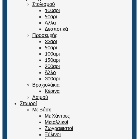
Στολισμού
100αρι
50αρι
Άλλα
Δεσποτικά
Προσευχής
33αρι
50αρι
100αρι
150αρι
200αρι
Άλλο
300αρι
Βραχιολάκια
Κέρινα
Λαιμού
Σταυροί
Με Βάση
Με Χάντρες
Μεταλλικοί
Ζωγραφιστοί
Ξύλινοι